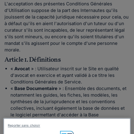
L'acceptation des présentes Conditions Générales
d'Utilisation suppose de la part des Internautes qu'ils
jouissent de la capacité juridique nécessaire pour cela, ou
à défaut qu'ils en aient l'autorisation d'un tuteur ou d'un
curateur s'ils sont incapables, de leur représentant légal
s'ils sont mineurs, ou encore qu'ils soient titulaires d'un
mandat s'ils agissent pour le compte d'une personne
morale.
Article 1. Définitions
«
Avocat
» : Utilisateur inscrit sur le Site en qualité
d'avocat en exercice et ayant validé à ce titre les
Conditions Générales de Service.
«
Base
Documentaire
» : Ensemble des documents, et
notamment les guides, les fiches, les modèles, les
synthèses de la jurisprudence et les conventions
collectives, incluant également la base de données et
le logiciel permettant d'accéder à la Base
Documentaire.
Reporter sans choisir
«
Client
» : toute personne, physique ou morale,