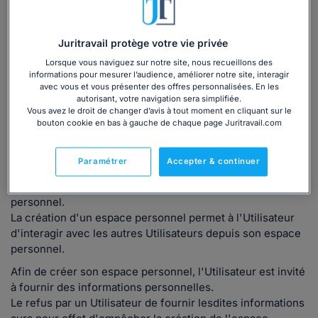
professionnel ou particulier, de droit privé ou de droit
public, commandant un Produit ou un Service sur le
Site.
Juritravail protège votre vie privée
«
Juritravail
» : Juritravail pris en sa qualité d'éditeur
du Site.
Lorsque vous naviguez sur notre site, nous recueillons des
informations pour mesurer l’audience, améliorer notre site, interagir
«
Site
» : Site internet accessible à l'URL
avec vous et vous présenter des offres personnalisées. En les
www.Juritravail.com.
autorisant, votre navigation sera simplifiée.
«
Utilisateur
» : Toute personne, physique ou morale,
Vous avez le droit de changer d’avis à tout moment en cliquant sur le
bouton cookie en bas à gauche de chaque page Juritravail.com
professionnel ou particulier, de droit privé ou de droit
public, inscrite sur le Site.
Article 2. Inscription
Paramétrer
Accepter & continuer
L’inscription sur le Site requiert la création d'un espace
personnel.
La création d'un espace personnel permet à l'Utilisateur
d'interagir avec les autres Utilisateurs depuis son espace
personnel.
Afin de créer son espace personnel, l'Utilisateur est invité
à fournir des informations personnelles.
Le refus par un Utilisateur de fournir lesdites informations