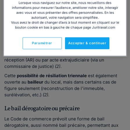
convenir, ensemble, d'une durée plus longue.
Lorsque vous naviguez sur notre site, nous recueillons des
informations pour mesurer l’audience, améliorer notre site, interagir
La
rupture anticipée du bail
(avant l'expiration du délai de
avec vous et vous présenter des offres personnalisées. En les
autorisant, votre navigation sera simplifiée.
9 ans) peut découler de différents événements, et
Vous avez le droit de changer d’avis à tout moment en cliquant sur le
notamment être liée à la
faculté de résiliation triennale
du
bouton cookie en bas à gauche de chaque page Juritravail.com
locataire et du bailleur.
En effet,
tous les 3 ans
, le locataire a la possibilité de
Paramétrer
Accepter & continuer
mettre fin au bail, via la délivrance d'un
congé,
au moins 6
mois à l'avance, par lettre recommandée avec avis de
réception (AR) ou par acte extrajudiciaire (via un
commissaire de justice)
(2)
.
Cette
possibilité de résiliation triennale
est également
ouverte au
bailleur
du local, mais dans certains cas de
figure seulement (reconstruction de l'immeuble,
surélévation, etc.)
(2)
.
Le bail dérogatoire ou précaire
Le Code de commerce
prévoit une forme de bail
dérogatoire, aussi nommé bail précaire, permettant aux