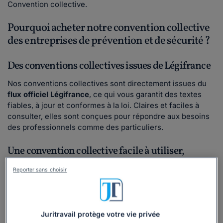
Convention collective.
Pourquoi acheter notre convention collective
des entreprises de prévention et de sécurité ?
Des conventions collectives issues de Légifrance
Nos conventions collectives sont directement issues du
flux officiel Légifrance
, ce qui vous garantit des textes
fiables, à jour et conformes à la loi. Claires et faciles à
consulter, elles sont conçues pour répondre aux besoins
des professionnels comme des particuliers.
Une convention collective facile à utiliser,
adaptée à tous, en format papier ou PDF
Reporter sans choisir
Notre convention collective est conçue pour être simple à
utiliser et parfaitement adaptée à tous les types
d'entreprises. Disponible en
format papier ou PDF
, elle
vous offre une flexibilité maximale tout en garantissant
Juritravail protège votre vie privée