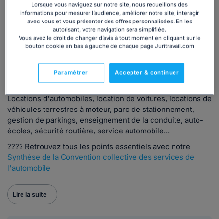
etc.
Lorsque vous naviguez sur notre site, nous recueillons des
informations pour mesurer l’audience, améliorer notre site, interagir
Elle s'applique sur le territoire métropolitain mais pas dans
avec vous et vous présenter des offres personnalisées. En les
autorisant, votre navigation sera simplifiée.
les DOM.
Vous avez le droit de changer d’avis à tout moment en cliquant sur le
bouton cookie en bas à gauche de chaque page Juritravail.com
Liste des métiers correspondants à la
convention collective nationale (CCN) Service
Paramétrer
Accepter & continuer
Automobile (brochure 3034 et IDCC 1090) :
Locations d'automobiles, location de voitures, locations de
véhicules terrestres à moteur, parc de stationnement,
gestion de parkings, enseignement de la conduite, auto-
écoles, sécurité routière, service automobile...
???? Retrouvez tous les points essentiels avec notre
Synthèse de la Convention collective des services de
l'automobile
Lire la suite