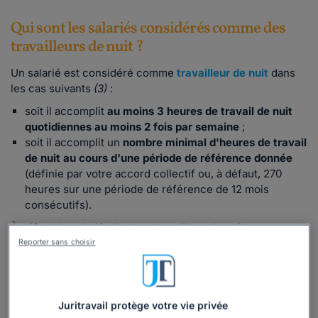
Qui sont les salariés considérés comme des
travailleurs de nuit ?
Un salarié est considéré comme
travailleur de nuit
dans
les cas suivants
(3)
:
soit il accomplit
au moins 3 heures de travail de nuit
quotidiennes au moins 2 fois par semaine
;
soit il accomplit un
nombre minimal d'heures de travail
de nuit au cours d'une période de référence donnée
(définie par votre accord collectif ou, à défaut, 270
heures sur une période de référence de 12 mois
consécutifs).
À défaut, le salarié n'est pas travailleur de nuit.
Reporter sans choisir
✅ Recours au travail de nuit, santé et sécurité des
salariés, respect des horaires... Le juge est
strict
lorsqu'il
s'agit de faire respecter les règles relatives au travail de
nuit. Les
conséquences financières et juridiques
pour les
Juritravail protège votre vie privée
employeurs peuvent être lourdes. Pour vous éviter ces