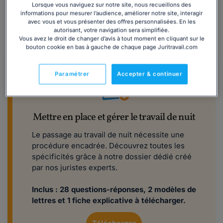
Lorsque vous naviguez sur notre site, nous recueillons des
écueils, nos juristes en droit du travail ont rédigé un
informations pour mesurer l’audience, améliorer notre site, interagir
dossier
spécialement conçu pour mettre en place le
avec vous et vous présenter des offres personnalisées. En les
travail de nuit au sein de votre structure, puis le gérer au
autorisant, votre navigation sera simplifiée.
Vous avez le droit de changer d’avis à tout moment en cliquant sur le
quotidien.
bouton cookie en bas à gauche de chaque page Juritravail.com
Paramétrer
Accepter & continuer
Mettre en place et gérer le travail de nuit
Le passage au travail de nuit nécessite une
procédure encadrée. Découvrez toutes les
spécificités grâce à notre dossier dédié créé
par nos juristes experts.
Inclus : 28 questions-réponses, 2 modèles de
lettres et 1 fiche explicative à télécharger.