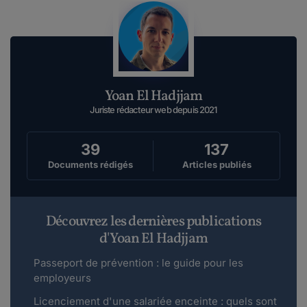
Bonjour,Avez-vous consulté votre convention
collective ?Je vous suggère de participer à...
Lire plus
Cédric1717.
Yoan El Hadjjam
le 06-02-2019
Bonjour,Peut-on travailler de nuit le retour des
Juriste rédacteur web depuis 2021
vacances ? Exemple: je pose une semaine d...
Lire plus
39
137
Documents rédigés
Articles publiés
Ytpma.
le 17-02-2018
Bonjour, je travail de nuit depuis 6 ans. Dans un
Découvrez les dernières publications
dépot de presse, il n'y a pas de conven...
d'Yoan El Hadjjam
Lire plus
Passeport de prévention : le guide pour les
employeurs
Licenciement d'une salariée enceinte : quels sont