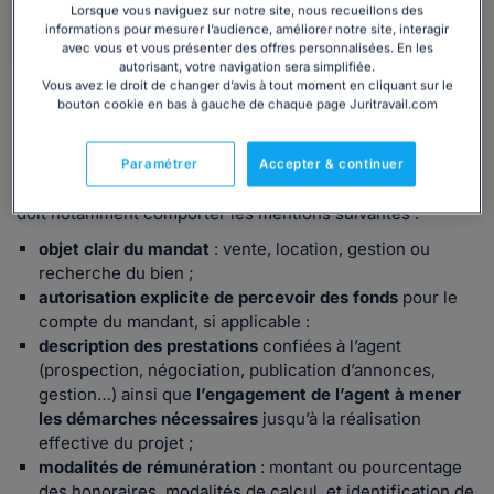
Télécharger
Lorsque vous naviguez sur notre site, nous recueillons des
informations pour mesurer l’audience, améliorer notre site, interagir
avec vous et vous présenter des offres personnalisées. En les
autorisant, votre navigation sera simplifiée.
Vous avez le droit de changer d’avis à tout moment en cliquant sur le
Contenu obligatoire du contrat d’agent
bouton cookie en bas à gauche de chaque page Juritravail.com
commercial immobilier selon la loi Hoguet
Le contrat d’agent immobilier (souvent appelé
mandat
Paramétrer
Accepter & continuer
immobilier
) doit impérativement être établi
par écrit
(5)
. Il
doit notamment comporter les mentions suivantes :
objet clair du mandat
: vente, location, gestion ou
recherche du bien ;
autorisation explicite de percevoir des fonds
pour le
compte du mandant, si applicable :
description des prestations
confiées à l’agent
(prospection, négociation, publication d’annonces,
gestion…) ainsi que
l’engagement de l’agent à mener
les démarches nécessaires
jusqu’à la réalisation
effective du projet ;
modalités de rémunération
: montant ou pourcentage
des honoraires, modalités de calcul, et identification de