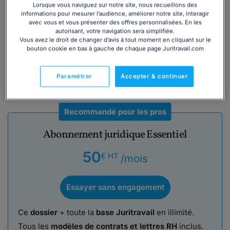
l'intégration du candidat retenu, ce dossier recense les
Lorsque vous naviguez sur notre site, nous recueillons des
informations pour mesurer l’audience, améliorer notre site, interagir
points à connaître pour des
recrutements sereins
afin de
avec vous et vous présenter des offres personnalisées. En les
trouver le
salarié idéal
.
autorisant, votre navigation sera simplifiée.
Vous avez le droit de changer d’avis à tout moment en cliquant sur le
bouton cookie en bas à gauche de chaque page Juritravail.com
Lire la suite
Paramétrer
Accepter & continuer
Ce dossier +
l'accès aux juristes de Juritravail
Recommandé pour les pros
Abonnement juridique Essentiel
50
€ HT
/mois
Essayer sans engagement
Ce
dossier
+ toute la
base Juritravail
en illimité.
Tous les
modèles de contrats et lettres RH
inclus.