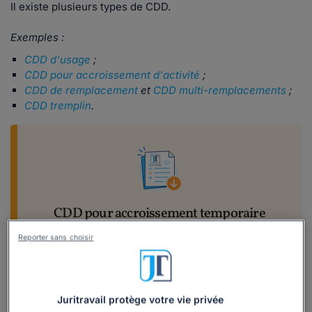
Il existe plusieurs types de CDD.
Exemples :
CDD d'usage
;
CDD pour accroissement d'activité
;
CDD de remplacement
et
CDD multi-remplacements
;
CDD tremplin
.
CDD pour accroissement temporaire
d'activité : tout savoir pour bien le
Reporter sans choisir
rédiger
Notre dossier fait le point sur
les conditions dans lesquelles vous pouvez
Juritravail protège votre vie privée
recourir au CDD pour accroissement