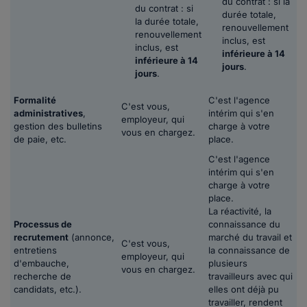
du contrat : si la
du contrat : si
durée totale,
la durée totale,
renouvellement
renouvellement
inclus, est
inclus, est
inférieure à 14
inférieure à 14
jours
.
jours
.
Formalité
C'est l'agence
C'est vous,
administratives
,
intérim qui s'en
employeur, qui
gestion des bulletins
charge à votre
vous en chargez.
de paie, etc.
place.
C'est l'agence
intérim qui s'en
charge à votre
place.
La réactivité, la
Processus de
connaissance du
recrutement
(annonce,
marché du travail et
C'est vous,
entretiens
la connaissance de
employeur, qui
d'embauche,
plusieurs
vous en chargez.
recherche de
travailleurs avec qui
candidats, etc.).
elles ont déjà pu
travailler, rendent