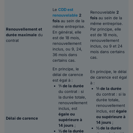
Le
CDD est
Renouvelable
2
renouvelable
2
fois
au sein de la
fois
au sein de la
même entreprise.
même entreprise.
Renouvellement et
Par principe, elle
En général, elle
durée maximale
du
est de 18 mois,
est de 18 mois,
contrat
renouvellement
renouvellement
inclus, ou 9 et 24
inclus, ou 9, 24,
mois dans certains
36 mois dans
cas.
certains cas.
En principe, le
En principe, le délai
délai de carence
de carence est égal
est égal à :
à :
⅓ de la durée
⅓ de la durée
du contrat : si
du contrat : si la
la durée totale,
durée totale,
renouvellement
renouvellement
inclus, est
inclus, est
égale
égale ou
ou supérieure à
Délai de carence
supérieure à
14 jours
;
14 jours
;
½ de la durée
½ de la durée