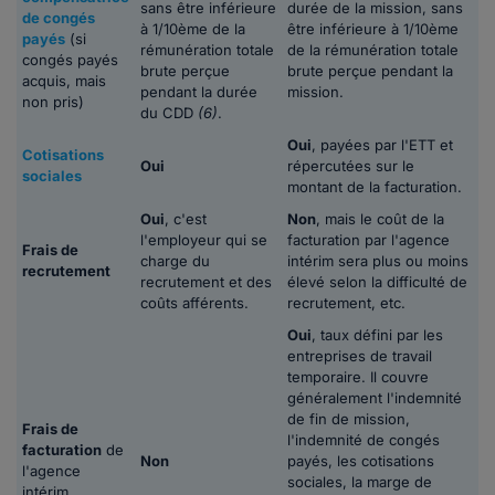
sans être inférieure
durée de la mission, sans
de congés
à 1/10ème de la
être inférieure à 1/10ème
payés
(si
rémunération totale
de la rémunération totale
congés payés
brute perçue
brute perçue pendant la
acquis, mais
pendant la durée
mission.
non pris)
du CDD
(6)
.
Oui
, payées par l'ETT et
Cotisations
Oui
répercutées sur le
sociales
montant de la facturation.
Oui
, c'est
Non
, mais le coût de la
l'employeur qui se
facturation par l'agence
Frais de
charge du
intérim sera plus ou moins
recrutement
recrutement et des
élevé selon la difficulté de
coûts afférents.
recrutement, etc.
Oui
, taux défini par les
entreprises de travail
temporaire. Il couvre
généralement l'indemnité
de fin de mission,
Frais de
l'indemnité de congés
facturation
de
Non
payés, les cotisations
l'agence
sociales, la marge de
intérim