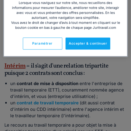
temporaire d'activité.
Lorsque vous naviguez sur notre site, nous recueillons des
informations pour mesurer l’audience, améliorer notre site, interagir
avec vous et vous présenter des offres personnalisées. En les
Inclus : 14 questions essentielles, 1 modèle
autorisant, votre navigation sera simplifiée.
de lettre, 4 modèles de contrats et 4 fiches
Vous avez le droit de changer d’avis à tout moment en cliquant sur le
express
bouton cookie en bas à gauche de chaque page Juritravail.com
Je télécharge
Paramétrer
Accepter & continuer
Intérim
= il s'agit d'une relation tripartite
puisque 2 contrats sont conclus :
un
contrat de mise à disposition
entre l'entreprise de
travail temporaire (ETT), couramment nommée agence
d'intérim, et vous (entreprise utilisatrice) ;
un
contrat de travail temporaire
(dit aussi contrat
d'intérim ou CDD intérimaire) entre l'agence intérim et
le travailleur temporaire (l'intérimaire).
Le recours au travail temporaire a pour objet la mise à