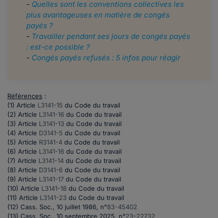
-
Quelles sont les conventions collectives les
plus avantageuses en matière de congés
payés ?
-
Travailler pendant ses jours de congés payés
: est-ce possible ?
-
Congés payés refusés : 5 infos pour réagir
Références
:
(1) Article
L3141-15
du Code du travail
(2) Article
L3141-16
du Code du travail
(3) Article
L3141-13
du Code du travail
(4) Article
D3141-5
du Code du travail
(5) Article
R3141-4
du Code du travail
(6) Article
L3141-16
du Code du travail
(7) Article
L3141-14
du Code du travail
(8) Article
D3141-6
du Code du travail
(9) Article
L3141-17
du Code du travail
(10) Article
L3141-18
du Code du travail
(11) Article
L3141-23
du Code du travail
(12) Cass. Soc., 10 juillet 1986, n°
83-45402
(13) Cass. Soc., 10 septembre 2025, n°
23-22732