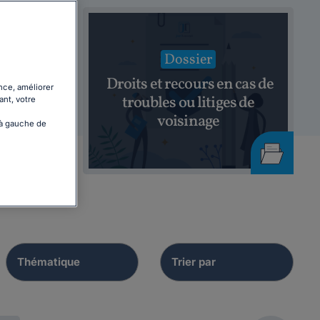
Dossier
Droits et recours en cas de
nce, améliorer
l
troubles ou litiges de
ant, votre
 9
voisinage
 à gauche de