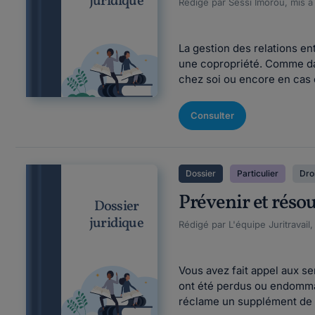
juridique
Rédigé par Sessi Imorou, mis à
La gestion des relations en
une copropriété. Comme da
chez soi ou encore en cas d
Consulter
Dossier
Particulier
Droi
Prévenir et réso
Dossier
juridique
Rédigé par L'équipe Juritravail,
Vous avez fait appel aux s
ont été perdus ou endommagé
réclame un supplément de p