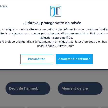
hoisir
Dossier
Contrat
Juritravail protège votre vie privée
s naviguez sur notre site, nous recueillons des informations pour mesurer l’audie
er les relations de
Modèle de bai
site, interagir avec vous et vous présenter des offres personnalisées. En les autoris
copropriété
commercial 3 6
navigation sera simplifiée.
 le droit de changer d’avis à tout moment en cliquant sur le bouton cookie en bas
chaque page Juritravail.com
Paramétrer
Accepter & continuer