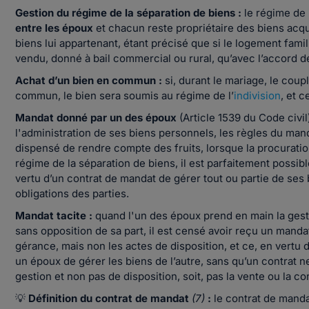
Gestion du régime de la séparation de biens :
le régime de 
entre les époux
et chacun reste propriétaire des biens acq
biens lui appartenant, étant précisé que si le logement famil
vendu, donné à bail commercial ou rural, qu’avec l’accord 
Achat d’un bien en commun :
si, durant le mariage, le cou
commun, le bien sera soumis au régime de l’
indivision
, et c
Mandat donné par un des époux
(Article 1539 du Code civi
l'administration de ses biens personnels, les règles du mand
dispensé de rendre compte des fruits, lorsque la procurati
régime de la séparation de biens, il est parfaitement possi
vertu d’un contrat de mandat de gérer tout ou partie de ses b
obligations des parties.
Mandat tacite :
quand l'un des époux prend en main la gesti
sans opposition de sa part, il est censé avoir reçu un mandat
gérance, mais non les actes de disposition, et ce, en vertu d
un époux de gérer les biens de l’autre, sans qu’un contrat 
gestion et non pas de disposition, soit, pas la vente ou la 
💡
Définition du contrat de mandat
(7)
:
le contrat de manda