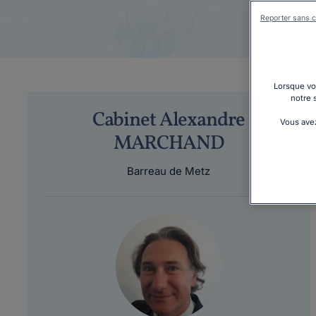
Reporter sans c
Lorsque vou
notre 
Cabinet Alexandre
Vous avez
MARCHAND
Barreau de Metz