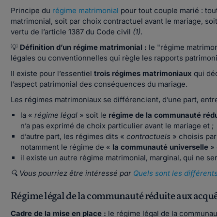
Principe du
régime matrimonial
pour tout couple marié : to
matrimonial, soit par choix contractuel avant le mariage, soit
vertu de l’article 1387 du Code civil
(1)
.
💡
Définition d’un régime matrimonial :
le "régime matrimon
légales ou conventionnelles qui règle les rapports patrimon
Il existe pour l’essentiel
trois régimes matrimoniaux
qui dé
l’aspect patrimonial des conséquences du mariage.
Les régimes matrimoniaux se différencient, d’une part, entre
la «
régime légal
» soit le
régime de la communauté rédu
n’a pas exprimé de choix particulier avant le mariage et ;
d’autre part, les régimes dits «
contractuels
» choisis par
notamment le régime de «
la communauté universelle
»
il existe un autre régime matrimonial, marginal, qui ne se
🔍 Vous pourriez être intéressé par
Quels sont les différen
Régime légal de la communauté réduite aux acquêts
Cadre de la mise en place :
le régime légal de la communaut