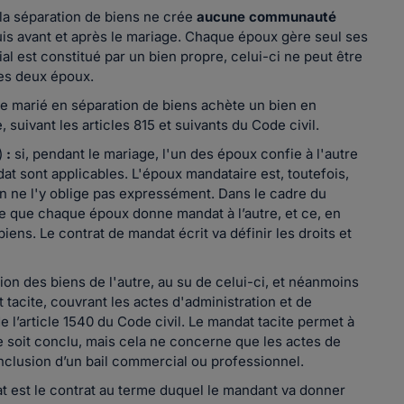
la séparation de biens ne crée
aucune communauté
uis avant et après le mariage. Chaque époux gère seul ses
ial est constitué par un bien propre, celui-ci ne peut être
des deux époux.
ple marié en séparation de biens achète un bien en
e, suivant les articles 815 et suivants du Code civil.
l)
:
si, pendant le mariage, l'un des époux confie à l'autre
at sont applicables. L'époux mandataire est, toutefois,
on ne l'y oblige pas expressément. Dans le cadre du
ble que chaque époux donne mandat à l’autre, et ce, en
iens. Le contrat de mandat écrit va définir les droits et
on des biens de l'autre, au su de celui-ci, et néanmoins
 tacite, couvrant les actes d'administration et de
e l’article 1540 du Code civil. Le mandat tacite permet à
ne soit conclu, mais cela ne concerne que les actes de
conclusion d’un bail commercial ou professionnel.
t est le contrat au terme duquel le mandant va donner