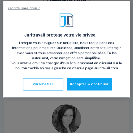
Contacter cet avocat
Reporter sans choisir
Maître Anne-Claude HOGREL est avocate en droit du
travail et droit social. Elle intervient tant en conseil
qu'en contentieux auprès d'une...
Lire la suite
Juritravail protège votre vie privée
Lorsque vous naviguez sur notre site, nous recueillons des
Vous souhaitez rencontrer un avocat en
informations pour mesurer l’audience, améliorer notre site, interagir
avec vous et vous présenter des offres personnalisées. En les
cabinet à Paris 17ème ?
autorisant, votre navigation sera simplifiée.
Vous avez le droit de changer d’avis à tout moment en cliquant sur le
Obtenez 3 devis d'avocats près de chez vous
bouton cookie en bas à gauche de chaque page Juritravail.com
sous 48 heures.
Paramétrer
Accepter & continuer
Trouver un avocat