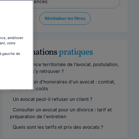
Réinitialiser les filtres
nce, améliorer
ant, votre
Informations
pratiques
 à gauche de
Compétence territoriale de l’avocat, postulation,
comment s’y retrouver ?
Convention d’honoraires d'un avocat : contrat,
conditions, coûts
Un avocat peut-il refuser un client ?
Consulter un avocat pour un divorce : tarif et
préparation de l'entretien
Quels sont les tarifs et prix des avocats ?