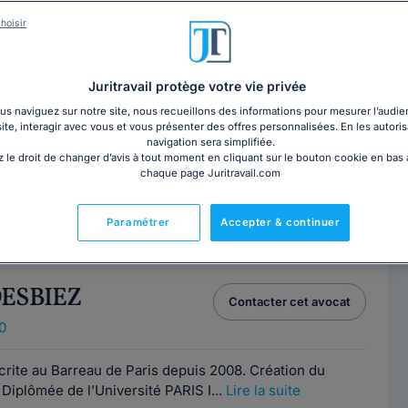
ncés sur l’annuaire Juritravail Avocats sont disponibles
sultation par téléphone ou rendez-vous en cabinet sur
hoisir
 sélection par compétences pour afficher de meilleurs
Juritravail protège votre vie privée
s naviguez sur notre site, nous recueillons des informations pour mesurer l’audie
e SEMERIA
site, interagir avec vous et vous présenter des offres personnalisées. En les autoris
Contacter cet avocat
navigation sera simplifiée.
 le droit de changer d’avis à tout moment en cliquant sur le bouton cookie en bas
0
chaque page Juritravail.com
n droit du sport et avocat inscrit au Barreau de Paris
Paramétrer
Accepter & continuer
régulièrement sur tout type de...
Lire la suite
DESBIEZ
Contacter cet avocat
0
crite au Barreau de Paris depuis 2008. Création du
Diplômée de l’Université PARIS I...
Lire la suite