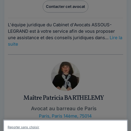
Contacter cet avocat
L'équipe juridique du Cabinet d'Avocats ASSOUS-
LEGRAND est à votre service afin de vous proposer
une assistance et des conseils juridiques dans...
Lire la
suite
Maître Patricia BARTHELEMY
Avocat au barreau de Paris
Paris
,
Paris 14ème, 75014
41 années d'expérience
Reporter sans choisir