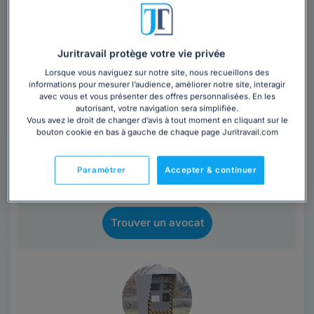
Contacter cet avocat
Juritravail protège votre vie privée
Avocat au Barreau de Paris depuis 33 ans, je suis
Lorsque vous naviguez sur notre site, nous recueillons des
spécialisée en droit immobilier: les baux et la
informations pour mesurer l’audience, améliorer notre site, interagir
copropriété, les cessions de fonds de...
Lire la suite
avec vous et vous présenter des offres personnalisées. En les
autorisant, votre navigation sera simplifiée.
Vous avez le droit de changer d’avis à tout moment en cliquant sur le
Vous souhaitez rencontrer un avocat en
bouton cookie en bas à gauche de chaque page Juritravail.com
cabinet à Paris 14ème ?
Paramétrer
Accepter & continuer
Obtenez 3 devis d'avocats près de chez vous
sous 48 heures.
Trouver un avocat