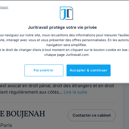
cés sur l’annuaire Juritravail Avocats sont disponibles
sultation par téléphone ou rendez-vous en cabinet sur
hoisir
sélection par compétences pour afficher de meilleurs
Juritravail protège votre vie privée
s naviguez sur notre site, nous recueillons des informations pour mesurer l’audie
 MEGHERBI
site, interagir avec vous et vous présenter des offres personnalisées. En les autoris
Contacter cet avocat
navigation sera simplifiée.
 le droit de changer d’avis à tout moment en cliquant sur le bouton cookie en bas
Paris
chaque page Juritravail.com
2
Paramétrer
Accepter & continuer
e
t avocat en droit pénal, droit des étrangers et en droit
vient régulièrement aux côtés...
Lire la suite
NE BOUJENAH
Contacter ce cabinet
Paris