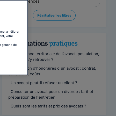
Réinitialiser les filtres
nce, améliorer
ant, votre
Informations
pratiques
 à gauche de
Compétence territoriale de l’avocat, postulation,
comment s’y retrouver ?
Convention d’honoraires d'un avocat : contrat,
conditions, coûts
Un avocat peut-il refuser un client ?
Consulter un avocat pour un divorce : tarif et
préparation de l'entretien
Quels sont les tarifs et prix des avocats ?