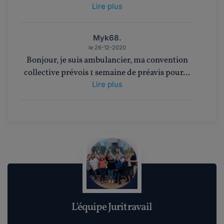
Lire plus
Myk68.
le 26-12-2020
Bonjour, je suis ambulancier, ma convention
collective prévois 1 semaine de préavis pour...
Lire plus
Noëmie.
le 18-07-2016
@ XanderbiBonjour,Vous avez tout à fait raison
: ce cas permet au salarié dans cette sit...
Lire plus
Xanderbi.
L'équipe Juritravail
le 04-07-2016
Bonjour, Concernant le chomage aprés une