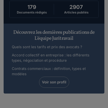
démission , je pense qu'il est important de ci...
179
2907
Lire plus
Documents rédigés
Articles publiés
Le landais.
le 27-11-2014
Découvrez les dernières publications de
BonjourJusqu'au 21 novembre 2014, et celà
L'équipe Juritravail
depuis 2 ans, je travaillais en CDI sur Bordeau...
Lire plus
Quels sont les tarifs et prix des avocats ?
Accord collectif en entreprise : les différents
types, négociation et procédure
sha limar.
le 18-11-2014
Contrats commerciaux : définition, types et
Bonsoir,Je suis actuellement salariée depuis 5
modèles
ans dans le même salon d...
Voir son profil
Lire plus