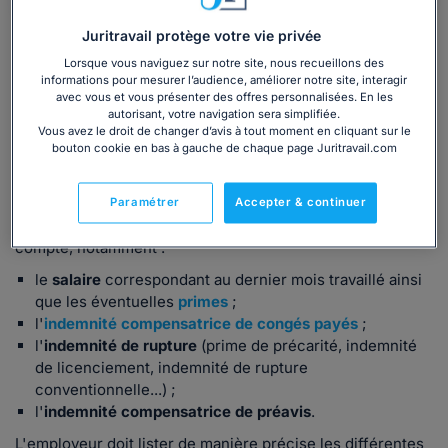
Juritravail protège votre vie privée
💡 vous avez besoin d'un
modèle de certificat de travail
?
Téléchargez notre modèle.
Lorsque vous naviguez sur notre site, nous recueillons des
informations pour mesurer l’audience, améliorer notre site, interagir
avec vous et vous présenter des offres personnalisées. En les
Quelles sommes faire figurer sur le solde de
autorisant, votre navigation sera simplifiée.
tout compte ?
Vous avez le droit de changer d’avis à tout moment en cliquant sur le
bouton cookie en bas à gauche de chaque page Juritravail.com
L'employeur doit lister précisément les sommes versées
au salarié à l'occasion de la rupture.
Paramétrer
Accepter & continuer
Doivent ainsi figurer sur le reçu pour solde de tout
compte, notamment :
le
salaire
correspondant au dernier mois travaillé ainsi
que les éventuelles
primes
;
l'
indemnité compensatrice de congés payés
;
l'
indemnité de rupture
(prime de précarité, indemnité
de licenciement, indemnité de rupture
conventionnelle...) ;
l'
indemnité compensatrice de préavis
.
L'employeur doit lister de manière précise les différentes