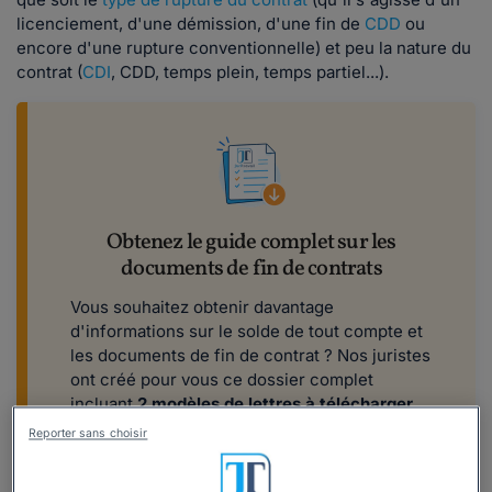
licenciement, d'une démission, d'une fin de
CDD
ou
encore d'une rupture conventionnelle) et peu la nature du
contrat (
CDI
, CDD, temps plein, temps partiel...).
Obtenez le guide complet sur les
documents de fin de contrats
Vous souhaitez obtenir davantage
d'informations sur le solde de tout compte et
les documents de fin de contrat ? Nos juristes
ont créé pour vous ce dossier complet
incluant
2 modèles de lettres à télécharger.
Reporter sans choisir
Télécharger