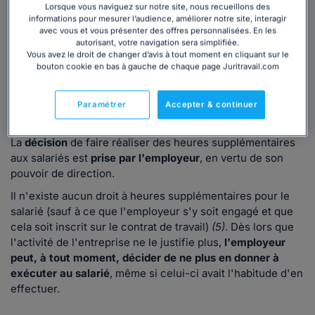
Lorsque vous naviguez sur notre site, nous recueillons des
informations pour mesurer l’audience, améliorer notre site, interagir
avec vous et vous présenter des offres personnalisées. En les
autorisant, votre navigation sera simplifiée.
Vous avez le droit de changer d’avis à tout moment en cliquant sur le
bouton cookie en bas à gauche de chaque page Juritravail.com
Qui décide de la réalisation d'heures
Paramétrer
Accepter & continuer
supplémentaires ?
La
décision
de faire réaliser des heures supplémentaires
aux salariés est
prise par l'employeur
, en vertu de son
pouvoir de direction.
Il n'existe
aucun droit à heures supplémentaires pour le
salarié (sauf à ce que l'employeur s'y soit engagé et que
cela soit inscrit sur le contrat de travail)
(5)
. Dès lors que
l'activité de l'entreprise ne le justifie plus,
l'employeur
peut, à tout moment, décider de ne plus en donner à
exécuter au salarié
, même si celui-ci avait l'habitude d'en
effectuer.