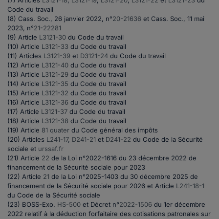
(7) Articles
L3121-18
,
L3121-19
,
L3121-20
,
L3121-22
et
L3121-23
du
Code du travail
(8) Cass. Soc., 26 janvier 2022, n°
20-21636
et Cass. Soc., 11 mai
2023, n°
21-22281
(9) Article
L3121-30
du Code du travail
(10) Article
L3121-33
du Code du travail
(11) Articles
L3121-39
et
D3121-24
du Code du travail
(12) Article
L3121-40
du Code du travail
(13) Article
L3121-29
du Code du travail
(14) Article
L3121-35
du Code du travail
(15) Article
L3121-32
du Code du travail
(16) Article
L3121-36
du Code du travail
(17) Article
L3121-37
du Code du travail
(18) Article
L3121-38
du Code du travail
(19) Article
81 quater
du Code général des impôts
(20) Articles
L241-17
,
D241-21
et
D241-22
du Code de la Sécurité
sociale et
urssaf.fr
(21) Article
22
de la Loi n°2022-1616 du 23 décembre 2022 de
financement de la Sécurité sociale pour 2023
(22)
Article
21
de la Loi n°2025-1403 du 30 décembre 2025 de
financement de la Sécurité sociale pour 2026
et Article
L241-18-1
du Code de la Sécurité sociale
(23) BOSS-Exo.
HS-500
et Décret n°
2022-1506
du 1er décembre
2022 relatif à la déduction forfaitaire des cotisations patronales sur