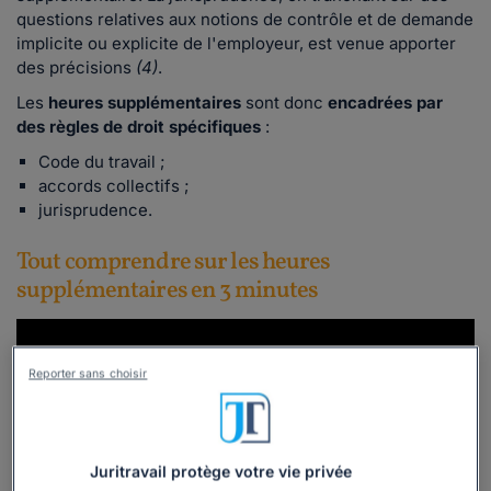
questions relatives aux notions de contrôle et de demande
implicite ou explicite de l'employeur, est venue apporter
des précisions
(4)
.
Les
heures supplémentaires
sont donc
encadrées par
des règles de droit spécifiques
:
Code du travail ;
accords collectifs ;
jurisprudence.
Tout comprendre sur les heures
supplémentaires en 3 minutes
Reporter sans choisir
Juritravail protège votre vie privée