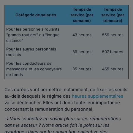
Temps de
Temps de
Catégorie de salariés
service (par
service (par
semaine)
trimestre)
Pour les personnels roulants
"grands routiers" ou "longue
43 heures
559 heures
distance"
Pour les autres personnels
39 heures
507 heures
roulants
Pour les conducteurs de
messagerie et les convoyeurs
35 heures
455 heures
de fonds
Ces durées vont permettre, notamment, de fixer les seuils
au-delà desquels le régime des
heures supplémentaires
va se déclencher. Elles ont donc toute leur importance
concernant la rémunération du personnel.
🔍
Vous souhaitez en savoir plus sur les rémunérations
dans le secteur ? Notre article fait le point sur les
avantages fixés par la convention collective des