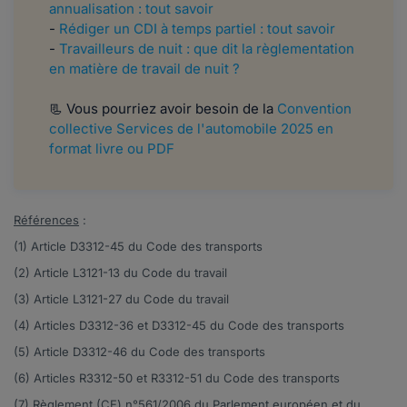
annualisation : tout savoir
-
Rédiger un CDI à temps partiel : tout savoir
-
Travailleurs de nuit : que dit la règlementation
en matière de travail de nuit ?
📃 Vous pourriez avoir besoin de la
Convention
collective Services de l'automobile 2025 en
format livre ou PDF
Références
:
(1) Article
D3312-45
du Code des transports
(2) Article
L3121-13
du Code du travail
(3) Article
L3121-27
du Code du travail
(4) Articles
D3312-36
et
D3312-45
du Code des transports
(5) Article
D3312-46
du Code des transports
(6) Articles
R3312-50
et
R3312-51
du Code des transports
(7) Règlement (CE) n°
561/2006
du Parlement européen et du