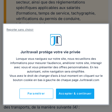
secteur, ainsi que des réglementations
spécifiques applicables aux salariés
(formations, temps de service, tachygraphie,
vérifications du permis de conduire,
infractions, etc.).
Reporter sans choisir
Inclus
:
55 questions-réponses ; 10
formulaires Cerfa ; 1 fiche explicative.
Juritravail protège votre vie privée
Télécharger
Lorsque vous naviguez sur notre site, nous recueillons des
informations pour mesurer l’audience, améliorer notre site, interagir
avec vous et vous présenter des offres personnalisées. En les
Comment calculer le temps de service des
autorisant, votre navigation sera simplifiée.
Vous avez le droit de changer d’avis à tout moment en cliquant sur le
chauffeurs du secteur du transport
bouton cookie en bas à gauche de chaque page Juritravail.com
(conducteur grands routiers ou longue
distance...) ?
Paramétrer
Accepter & continuer
Les
durées de temps de service
sont fixées par le Code
des transports, de la manière suivante
(4)
: