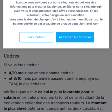
Lorsque vous naviguez sur notre site, nous recueillons des
informations pour mesurer l’audience, améliorer notre site, interagir
Techniciens et agents de maîtrise
avec vous et vous présenter des offres personnalisées. En les
autorisant, votre navigation sera simplifiée.
Si vous êtes
technicien ou agent de maîtrise
:
Vous avez le droit de changer d’avis à tout moment en cliquant sur le
bouton cookie en bas à gauche de chaque page Juritravail.com
salariés de
2 ans d'ancienneté
minimum :
1/10
du
dernier salaire brut x nombre d'années d'ancienneté ;
Paramétrer
Accepter & continuer
salariés de
3 ans d'ancienneté
minimum :
3/10
du
dernier salaire brut x nombre d'années d'ancienneté.
Cadres
Si vous êtes cadre :
4/10 mois
par année comme cadre ;
et 3/10
mois par année passée comme employé ou
TAM, le cas échéant.
Vérifiez quel est le
calcul
le plus favorable pour le
salarié
entre celui prévu par la loi et celui résultant de la
convention collective des transports routiers. Le
montant
le plus élevé
obtenu en comparant les deux calculs, est