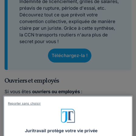
Indemnité de licenciement, grilles de salaires,
préavis de rupture, période d'essai, etc.
Découvrez tout ce que prévoit votre
convention collective, expliquée de manière
claire par un juriste. Grâce à cette synthèse,
la CCN transports routiers n'aura plus de
secret pour vous !
Téléchargez-la !
Ouvriers et employés
Si vous êtes
ouvriers ou employés
:
salariés de
2 ans d'ancienneté
minimum :
1/10
de mois
Reporter sans choisir
(salaire moyen des 3 derniers mois) x nombre d'années
d'ancienneté ;
salariés de
3 ans d'ancienneté
minimum :
2/10
de mois
(salaire moyen des 3 derniers mois) x nombre d'années
Juritravail protège votre vie privée
d'ancienneté.