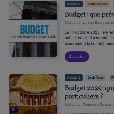
Actualité
Professionnel
Budget : que prév
Rédigé par Lorène Bourgain, mi
Le 14 octobre 2025, le Prem
public, celui-ci a donné lie
exactement la Loi de financ
Consulter
Actualité
Droit fiscal
Fi
Budget 2025 : que
particuliers ?
Rédigé par Clémence Gosset, m