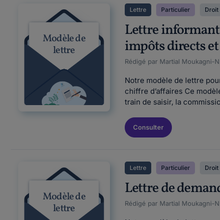
Lettre
Particulier
Droit 
Lettre informant
Modèle de
impôts directs et 
lettre
Rédigé par Martial Moukagni-Nz
Notre modèle de lettre pour
chiffre d’affaires Ce modèl
train de saisir, la commiss
Consulter
Lettre
Particulier
Droit 
Lettre de demand
Modèle de
Rédigé par Martial Moukagni-Nz
lettre