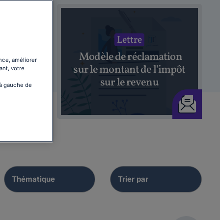
Lettre
Modèle de réclamation
e de
nce, améliorer
sur le montant de l'impôt
ant, votre
sur le revenu
 à gauche de