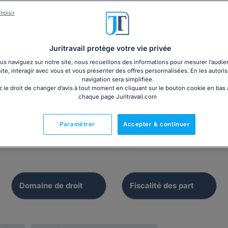
hoisir
Dossier
Lettre
Juritravail protège votre vie privée
Lettre de demand
s naviguez sur notre site, nous recueillons des informations pour mesurer l’audie
èvement à la source
site, interagir avec vous et vous présenter des offres personnalisées. En les autoris
rescrit fiscal
navigation sera simplifiée.
 le droit de changer d’avis à tout moment en cliquant sur le bouton cookie en bas
chaque page Juritravail.com
Paramétrer
Accepter & continuer