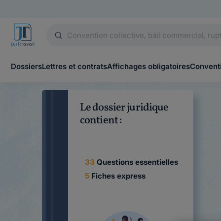
Dossiers
Lettres et contrats
Affichages obligatoires
Conventi
Le dossier juridique
contient :
33
Questions essentielles
5
Fiches express