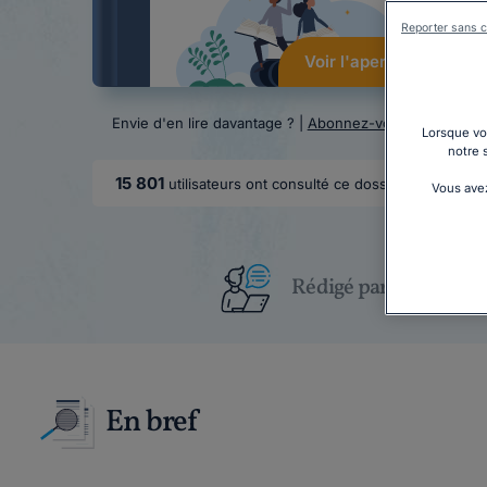
Reporter sans c
Voir l'aperçu
Envie d'en lire davantage ? |
Abonnez-vous
Lorsque vou
notre 
15 801
utilisateurs ont consulté ce dossier
Vous avez
Rédigé par un juriste
En bref