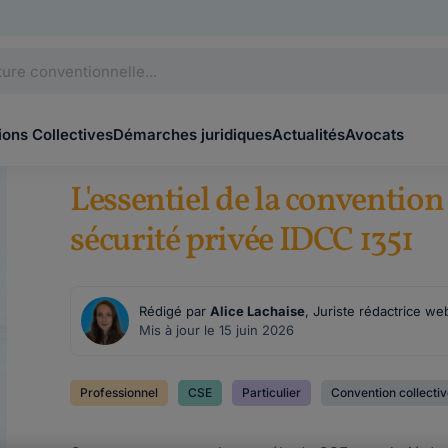
ons Collectives
Démarches juridiques
Actualités
Avocats
L'essentiel de la convention
sécurité privée IDCC 1351
Rédigé par
Alice Lachaise
, Juriste rédactrice we
Mis à jour le 15 juin 2026
Professionnel
CSE
Particulier
Convention collecti