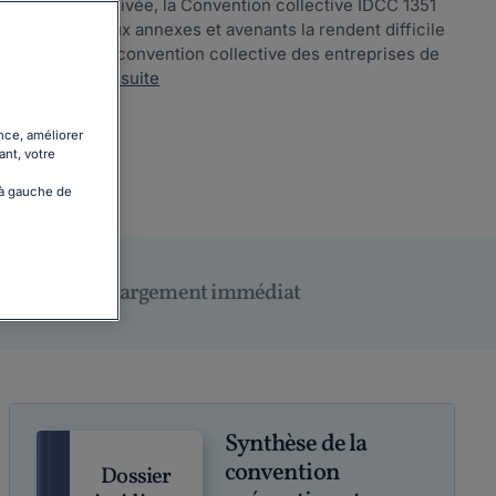
 la sécurité privée, la Convention collective IDCC 1351
e, ses nombreux annexes et avenants la rendent difficile
positions de la convention collective des entreprises de
rger !...
Lire la suite
nce, améliorer
ant, votre
 à gauche de
Téléchargement immédiat
Synthèse de la
convention
Dossier