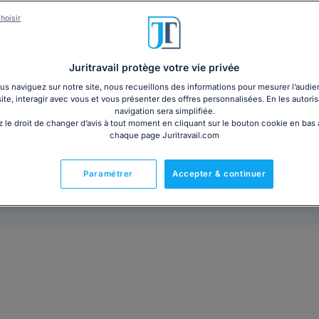
Que vous soyez employeur, élu du CSE ou salarié dans
est un document essentiel, mais son langage juridiqu
hoisir
à lire et à comprendre. Découvrez l'essentiel des dis
prévention et de sécurité dans notre dossier à télécha
Juritravail protège votre vie privée
s naviguez sur notre site, nous recueillons des informations pour mesurer l’audie
25€ HT
Ajouter au panier
site, interagir avec vous et vous présenter des offres personnalisées. En les autoris
navigation sera simplifiée.
 le droit de changer d’avis à tout moment en cliquant sur le bouton cookie en bas
chaque page Juritravail.com
Paramétrer
Accepter & continuer
Prêt à l'emploi