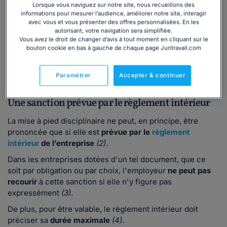
l'entreprise
;
Lorsque vous naviguez sur notre site, nous recueillons des
informations pour mesurer l’audience, améliorer notre site, interagir
l'employeur apprécie librement la gravité de la faute et
avec vous et vous présenter des offres personnalisées. En les
doit s'assurer que la sanction est proportionnée aux
autorisant, votre navigation sera simplifiée.
faits reprochés.
Vous avez le droit de changer d’avis à tout moment en cliquant sur le
bouton cookie en bas à gauche de chaque page Juritravail.com
💡
Comme toute autre sanction, la mise à pied
disciplinaire ne doit pas reposer sur une
Paramétrer
Accepter & continuer
discrimination
(origine, âge, opinions politiques, etc.).
Une sanction prévue par le règlement intérieur
La mise à pied disciplinaire ne peut, en principe, être
prononcée que si elle est
prévue par le
règlement
intérieur
de l’entreprise
(2)
.
Dans les entreprises dotées d'un tel document, que ce
soit par obligation ou par choix, l'employeur
ne peut pas
recourir
à cette sanction si elle n'y figure pas
expressément
(3)
.
De plus, pour être valable, le règlement intérieur doit
préciser sa
durée maximale
(4)
.