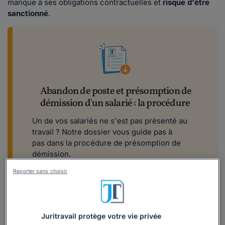
manque à ses obligations contractuelles et
risque d'être
sanctionné
.
Abandon de poste et présomption de
démission d'un salarié : la procédure
Un de vos salariés ne s'est pas présenté au
travail ? Notre dossier vous guide pas à
pas dans la procédure de présomption de
démission.
Inclus : 5 modèles de lettre et 3 fiches
Reporter sans choisir
explicatives
Télécharger
Juritravail protège votre vie privée