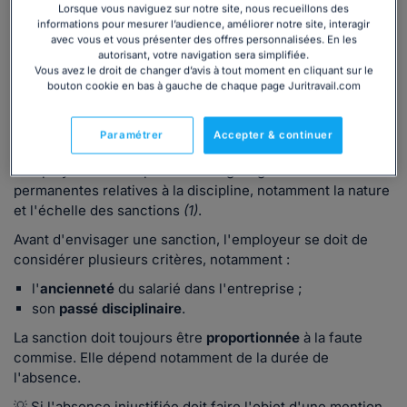
Lorsque vous naviguez sur notre site, nous recueillons des
Quelles sanctions encourt le salarié en cas
informations pour mesurer l’audience, améliorer notre site, interagir
avec vous et vous présenter des offres personnalisées. En les
d'absences injustifiées répétées ?
autorisant, votre navigation sera simplifiée.
Vous avez le droit de changer d’avis à tout moment en cliquant sur le
bouton cookie en bas à gauche de chaque page Juritravail.com
Respect de l'échelle des sanctions, le cas échéant
Dans les entreprises dotées d'un règlement intérieur -
Paramétrer
Accepter & continuer
obligatoire dans les entreprises d'au moins 50 salariés,
l'employeur doit respecter les règles générales et
permanentes relatives à la discipline, notamment la nature
et l'échelle des sanctions
(1)
.
Avant d'envisager une sanction, l'employeur se doit de
considérer plusieurs critères, notamment :
l'
ancienneté
du salarié dans l'entreprise ;
son
passé disciplinaire
.
La sanction doit toujours être
proportionnée
à la faute
commise. Elle dépend notamment de la durée de
l'absence.
💡 Si l'absence injustifiée doit faire l'objet d'une mention