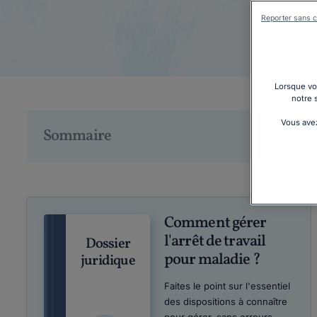
Reporter sans c
Lorsque vou
notre 
Vous avez
Sommaire
Comment gérer
l'arrêt de travail
Dossier
pour maladie ?
juridique
Faites le point sur l'essentiel
des dispositions à connaître