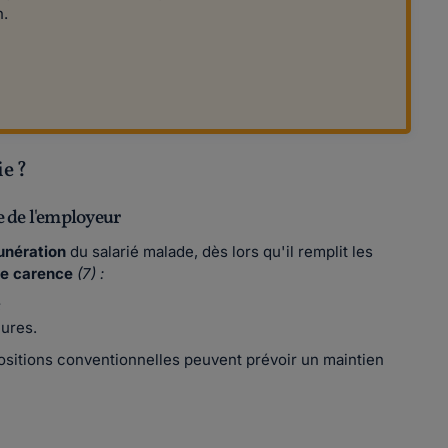
h.
ie ?
 de l'employeur
munération
du salarié malade, dès lors qu'il remplit les
de carence
(7) :
;
eures.
positions conventionnelles peuvent prévoir un maintien