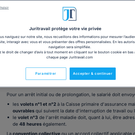
hoisir
Téléchargez le dossier complet sur la gestion des arrêts malad
Juritravail protège votre vie privée
s naviguez sur notre site, nous recueillons des informations pour mesurer l’audie
site, interagir avec vous et vous présenter des offres personnalisées. En les autoris
navigation sera simplifiée.
 le droit de changer d’avis à tout moment en cliquant sur le bouton cookie en bas
Quelles démarches suivre en cas d'arrêt
chaque page Juritravail.com
arrêt de travail (volets n°1, 2 et 3), où et à
Paramétrer
Accepter & continuer
Un délai de 48 heures
Pour un arrêt initial ou de prolongation, le salarié doit envoy
les
volets n°1 et n°2
à la Caisse primaire d'assurance mal
ouvrables
qui suivent la date d'interruption de travail ou
le
volet n°3
de l'arrêt maladie doit, quant à lui, être adres
de
48 heures
également.
La
convention collective
ou un accord collectif applicable 