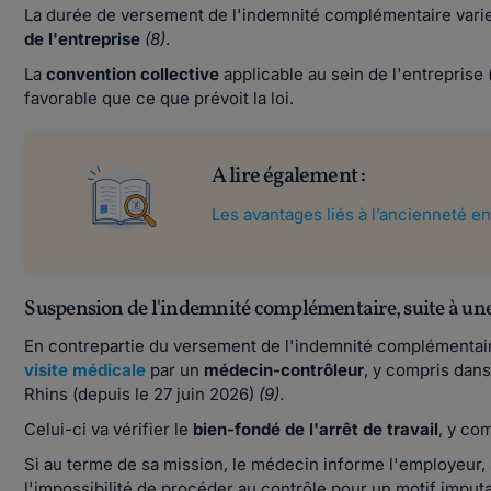
La durée de versement de l'indemnité complémentaire varie
de l'entreprise
(8)
.
La
convention collective
applicable au sein de l'entreprise 
favorable que ce que prévoit la loi.
A lire également :
Les avantages liés à l’ancienneté en
Suspension de l'indemnité complémentaire, suite à une
En contrepartie du versement de l'indemnité complémentaire
visite médicale
par un
médecin-contrôleur
, y compris dan
Rhins (depuis le 27 juin 2026)
(9)
.
Celui-ci va vérifier le
bien-fondé de l'arrêt de travail
, y co
Si au terme de sa mission, le médecin informe l'employeur, soi
l'impossibilité de procéder au contrôle pour un motif imput