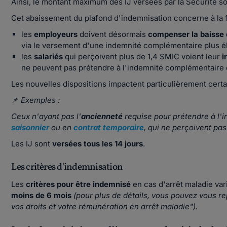
Ainsi, le montant maximum des IJ versées par la Sécurité s
Cet abaissement du plafond d'indemnisation concerne à la fo
les
employeurs
doivent désormais
compenser la baisse 
via le versement d'une indemnité complémentaire plus élev
les
salariés
qui perçoivent plus de 1,4 SMIC voient leur
i
ne peuvent pas prétendre à l'indemnité complémentaire d
Les nouvelles dispositions impactent particulièrement certai
📌
Exemples :
Ceux n'ayant pas l'
ancienneté
requise pour prétendre à l'
saisonnier
ou en
contrat temporaire
, qui ne perçoivent pa
Les IJ sont
versées tous les 14 jours
.
Les critères d'indemnisation
Les
critères pour être indemnisé
en cas d'arrêt maladie vari
moins de 6 mois
(pour plus de détails, vous pouvez vous r
vos droits et votre rémunération en arrêt maladie
").