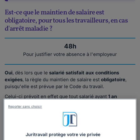
Est-ce que le maintien de salaire est
obligatoire, pour tous les travailleurs, en cas
d'arrêt maladie ?
48h
Pour justifier votre absence à l'employeur
Oui
, dès lors que le
salarié satisfait aux conditions
exigées
, la règle du maintien de salaire est
obligatoire
,
puisqu'elle est prévue par le Code du travail.
Celui-ci prévoit en effet que tout salarié ayant
1 an
d'
ancienneté dans l'entreprise
bénéficie, en cas d'arrêt
Reporter sans choisir
maladie ou d'accident médicalement constaté, d'une
indemnisation complémentaire
à l'indemnité journalière
de Sécurité sociale (IJSS)
(1)
.
Pour cela, le salarié doit, outre justifier d'une ancienneté
Juritravail protège votre vie privée