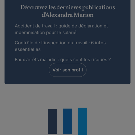
Bonjour,Je vous suggère de poser la question
Découvrez les dernières publications
sur nos forums en précisant bien votre conv...
d'Alexandra Marion
Lire plus
Accident de travail : guide de déclaration et
indemnisation pour le salarié
Tony34.
Contrôle de l'inspection du travail : 6 infos
le 16-04-2020
essentielles
Bonjour,Dans ma convention collective
(bricolage), il est indiqué qu'il faut avoir
Faux arrêts maladie : quels sont les risques ?
minimu...
Voir son profil
Lire plus
Maddyhp Animateur Communautaire.
le 13-11-2019
Bonjour,Avez-vous essayé d'ouvrir une
discussion sur les forums de juritravail ? >>...
Lire plus