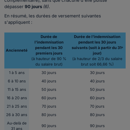
complémentaire), sans que chacune d'elle puisse
dépasser
90 jours
(6)
.
En résumé, les durées de versement suivantes
s'appliquent :
Durée de
Durée de l'indemnisation
l'indemnisation
pendant les 30 jours
pendant les 30
suivants (soit à partir du 31ᵉ
Ancienneté
premiers jours
jour)
(à hauteur de 90 %
(à hauteur de 2/3 du salaire
du salaire brut)
brut soit 66,66 %)
1 à 5 ans
30 jours
30 jours
6 à 10 ans
40 jours
40 jours
11 à 15 ans
50 jours
50 jours
16 à 20 ans
60 jours
60 jours
21 à 25 ans
70 jours
70 jours
26 à 30 ans
80 jours
80 jours
Au-delà de
90 jours
90 jours
31 ans