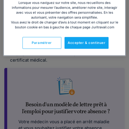
au moins égale à 1 an, remplir les
conditions
suivantes :
Lorsque vous naviguez sur notre site, nous recueillons des
informations pour mesurer l’audience, améliorer notre site, interagir
il doit être pris en charge
par la Sécurité Sociale
;
avec vous et vous présenter des offres personnalisées. En les
autorisant, votre navigation sera simplifiée.
il doit recevoir des soins en France
ou dans l'un des
Vous avez le droit de changer d’avis à tout moment en cliquant sur le
autres États membres de l'Union européenne (UE) ou
bouton cookie en bas à gauche de chaque page Juritravail.com
dans l'un des autres États partie à l'accord sur l'Espace
économique européen (EEE) ;
Paramétrer
Accepter & continuer
enfin,
il doit avoir justifié son absence
auprès de votre
employeur
dans les 48 heures
par le biais d'un
certificat médical.
Besoin d'un modèle de lettre prêt à
l'emploi pour justifier votre absence ?
Votre médecin vous a placé en arrêt maladie
et vous souhaitez justifier votre absence