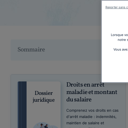
Reporter sans c
Lorsque vou
notre 
Sommaire
Vous avez
Droits en arrêt
maladie et montant
Dossier
du salaire
juridique
Comprenez vos droits en cas
d'arrêt maladie : indemnités,
maintien de salaire et