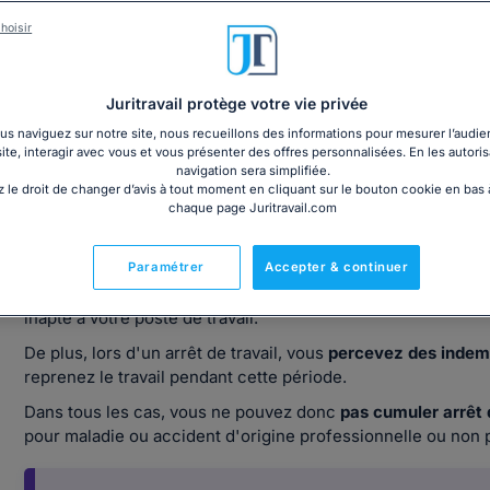
Téléchargez notre dossier sur l'arrêt maladie
hoisir
Juritravail protège votre vie privée
s naviguez sur notre site, nous recueillons des informations pour mesurer l’audie
site, interagir avec vous et vous présenter des offres personnalisées. En les autoris
navigation sera simplifiée.
Est-ce que je peux travailler pendant mo
 le droit de changer d’avis à tout moment en cliquant sur le bouton cookie en bas
chaque page Juritravail.com
non professionnelle) ?
Si vous vous trouvez en
Paramétrer
arrêt maladie
Accepter & continuer
, il semble logique qu
professionnel de santé vous délivre un
certificat médical/a
inapte à votre poste de travail.
De plus, lors d'un arrêt de travail, vous
percevez des indemn
reprenez le travail pendant cette période.
Dans tous les cas, vous ne pouvez donc
pas cumuler arrêt 
pour maladie ou accident d'origine professionnelle ou non 