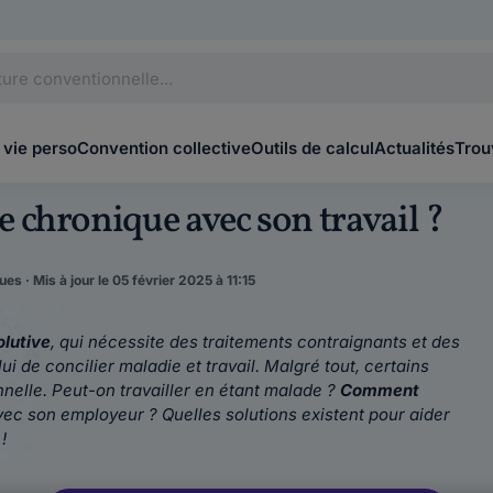
 vie perso
Convention collective
Outils de calcul
Actualités
Trou
 chronique avec son travail ?
es · Mis à jour le 05 février 2025 à 11:15
lutive
, qui nécessite d
es traitements contraignants et des
ui de concilier maladie et travail.
Malgré tout, certains
onnelle. Peut-on travailler en étant malade ?
Comment
vec son employeur ? Quelles solutions existent pour aider
!