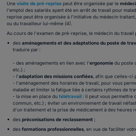
Une
visite de pré-reprise
peut être organisée par le
médeci
l'emploi des salariés ayant été en arrêt de travail pour mala
reprise peut être organisée à l'initiative du médecin traita
ou du travailleur lui-même
(4)
.
Au cours de l'examen de pré-reprise, le médecin du travai
des
aménagements et des adaptations du poste de trav
traduire par :
- des aménagements en lien avec l'
ergonomie
du poste d
etc.) ;
- l'
adaptation des missions confiées
, afin que celles-c
- l'aménagement des horaires de travail, pour vous perm
maladie et limiter la fatigue liée à certains rythmes de trav
- la mise en place du
télétravail
: il peut vous permettre 
commun, etc.) ; éviter un environnement de travail néfaste (
d'un traitement et la prise de médicament à des heures r
des
préconisations de reclassement
;
des
formations professionnelles
, en vue de faciliter vo