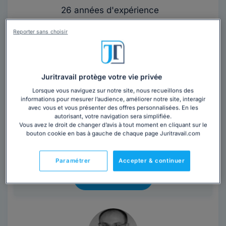
26 années d'expérience
Reporter sans choisir
Contacter cet avocat
Avocat depuis 2000, Maître FERNANDEZ intervient
pour ses clients en matière contentieuse, que ce soit
Juritravail protège votre vie privée
« en demande » pour engager une...
Lire la suite
Lorsque vous naviguez sur notre site, nous recueillons des
informations pour mesurer l’audience, améliorer notre site, interagir
avec vous et vous présenter des offres personnalisées. En les
Vous souhaitez rencontrer un avocat en
autorisant, votre navigation sera simplifiée.
cabinet à Paris 8ème ?
Vous avez le droit de changer d’avis à tout moment en cliquant sur le
bouton cookie en bas à gauche de chaque page Juritravail.com
Obtenez 3 devis d'avocats près de chez vous
sous 48 heures.
Paramétrer
Accepter & continuer
Trouver un avocat