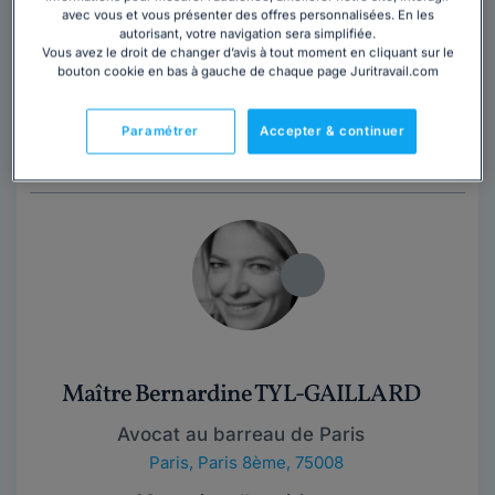
avec vous et vous présenter des offres personnalisées. En les
autorisant, votre navigation sera simplifiée.
Contacter cet avocat
Vous avez le droit de changer d’avis à tout moment en cliquant sur le
bouton cookie en bas à gauche de chaque page Juritravail.com
Maître Julien LE TEXIER est avocat associé au barreau
de Paris et responsable du bureau parisien d'Oratio
Paramétrer
Accepter & continuer
Avocats. Rigoureux et pragmatique, il...
Lire la suite
Maître Bernardine TYL-GAILLARD
Avocat au barreau de Paris
Paris
,
Paris 8ème, 75008