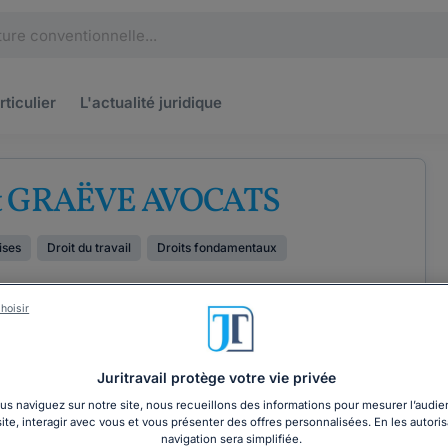
rticulier
L'actualité
juridique
t GRAËVE AVOCATS
ises
Droit du travail
Droits fondamentaux
hoisir
Juritravail protège votre vie privée
ÉTENCES
COORDONNÉES
s naviguez sur notre site, nous recueillons des informations pour mesurer l’audie
site, interagir avec vous et vous présenter des offres personnalisées. En les autoris
navigation sera simplifiée.