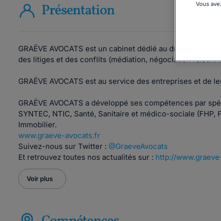
Vous avez
Présentation
GRAËVE AVOCATS est un cabinet dédié au droit social, au d
des litiges et des conflits (médiation, négociation raisonn
GRAËVE AVOCATS est au service des entreprises et de leu
GRAËVE AVOCATS a développé ses compétences par spécia
SYNTEC, NTIC, Santé, Sanitaire et médico-sociale (FHP, F
Immobilier.
www.graeve-avocats.fr
Suivez-nous sur
Twitter :
@GraeveAvocats
Et retrouvez toutes nos actualités sur :
http://www.graeve-
Voir plus