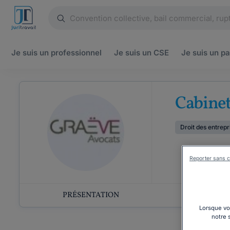
Je suis un
professionnel
Je suis un
CSE
Je suis un
pa
Cabine
Droit des entrepr
Reporter sans c
PRÉSENTATION
COMP
Lorsque vou
notre 