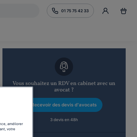
01 75 75 42 33
Vous souhaitez un RDV en cabinet avec un
avocat ?
Recevoir des devis d'avocats
3 devis en 48h
nce, améliorer
ant, votre