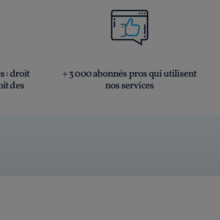
és
: droit
+ 3 000 abonnés pros qui utilisent
oit des
nos services