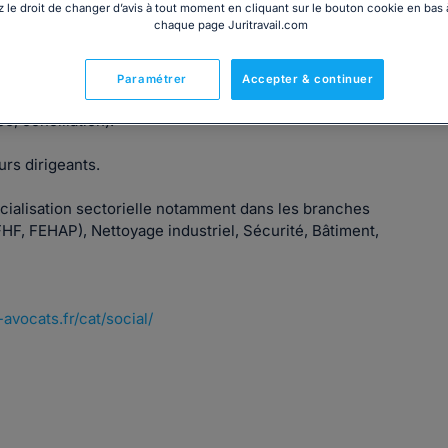
 le droit de changer d’avis à tout moment en cliquant sur le bouton cookie en bas
chaque page Juritravail.com
Paramétrer
Accepter & continuer
roit des affaires, à la négociation et au règlement amiable
ée, conciliation).
rs dirigeants.
lisation sectorielle notamment dans les branches
HF, FEHAP), Nettoyage industriel, Sécurité, Bâtiment,
avocats.fr/cat/social/