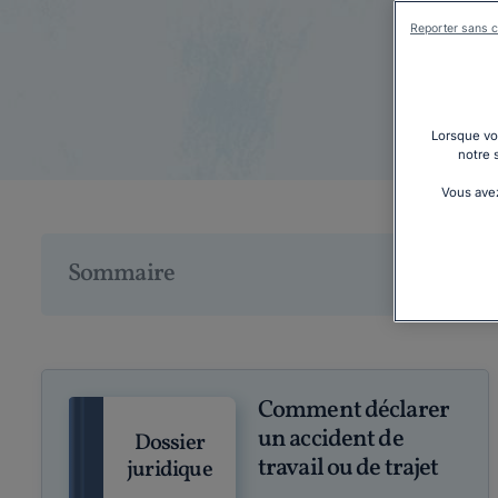
Reporter sans c
Lorsque vou
notre 
Vous avez
Sommaire
Comment déclarer
un accident de
Dossier
travail ou de trajet
juridique