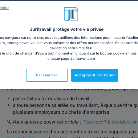
hoisir
Notre dossier dédié à l'accident de travail ou de trajet
Juritravail protège votre vie privée
s naviguez sur notre site, nous recueillons des informations pour mesurer l’audie
site, interagir avec vous et vous présenter des offres personnalisées. En les autoris
navigation sera simplifiée.
 le droit de changer d’avis à tout moment en cliquant sur le bouton cookie en bas
chaque page Juritravail.com
Qu'est-ce qu'un accident de travail ? Défi
Paramétrer
Accepter & continuer
Est considéré comme un
accident du travail,
quelle qu'en s
par le fait ou à l'occasion du travail ;
à toute personne salariée ou travaillant, à quelque titre 
plusieurs employeurs ou chefs d'entreprise
.
🔍
Vous aimerez aussi cet article :
Télétravail & accident du
La reconnaissance d'un accident du travail ne suppose pas