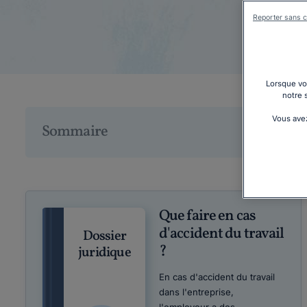
Reporter sans c
Lorsque vou
notre 
Vous avez
Sommaire
Que faire en cas
d'accident du travail
Dossier
?
juridique
En cas d'accident du travail
dans l'entreprise,