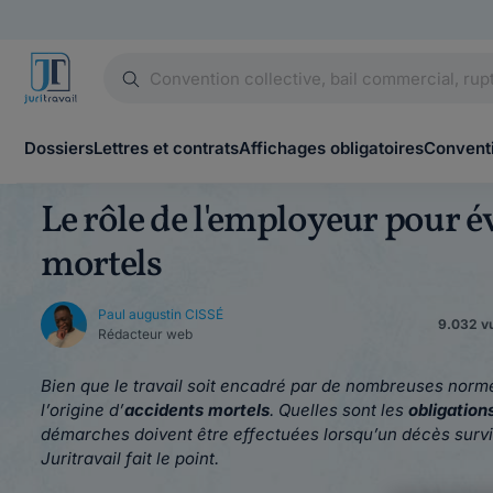
Dossiers
Lettres et contrats
Affichages obligatoires
Conventi
Le rôle de l'employeur pour év
mortels
Paul augustin CISSÉ
9.032 vu
Rédacteur web
Bien que le travail soit encadré par de nombreuses normes
l’origine d’
accidents mortels
. Quelles sont les
obligation
démarches doivent être effectuées lorsqu’un décès survi
Juritravail fait le point.