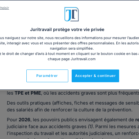
hoisir
Accidents du travail : procédure
Juritravail protège votre vie privée
s naviguez sur notre site, nous recueillons des informations pour mesurer l’audie
site, interagir avec vous et vous présenter des offres personnalisées. En les autoris
navigation sera simplifiée.
 le droit de changer d’avis à tout moment en cliquant sur le bouton cookie en bas
Prévention des accidents du travail : acti
chaque page Juritravail.com
Pour lutter contre les accidents du travail, le ministère du
Paramétrer
Accepter & continuer
sensibilisation dans le cadre du
Plan pour la prévention d
Cette initiative rappelle que la sécurité au travail concerne 
les
TPE et PME
, où les accidents graves sont plus fréquent
Des outils pratiques (affiches, fiches et messages de sensib
des salariés afin de renforcer la culture de la prévention.
Pour
2026
, les pouvoirs publics envisagent également de
re
judiciaire face aux accidents graves
(1)
. Parmi les mesures 
l’inspection du travail et les autorités judiciaires, un renfo