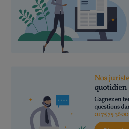
Nos jurist
quotidien
Gagnez en te
questions dan
01 75 75 36 0