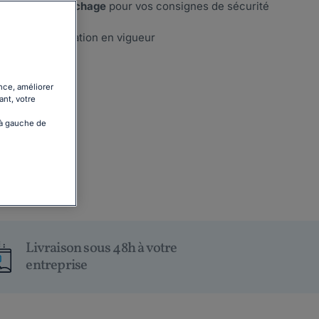
s en un seul
affichage
pour vos consignes de sécurité
jour de la législation en vigueur
té
2 jours max
nce, améliorer
ant, votre
 à gauche de
Livraison sous 48h à votre
entreprise