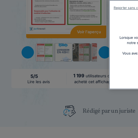
Reporter sans c
Voir l'aperçu
Lorsque vou
notre 
Vous avez
1 199
5/5
utilisateurs ont
Lire les avis
acheté cet affichage
Rédigé par un juriste