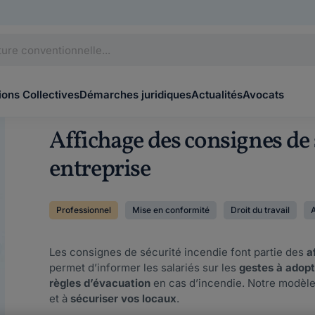
ons Collectives
Démarches juridiques
Actualités
Avocats
Affichage des consignes de 
entreprise
Professionnel
Mise en conformité
Droit du travail
Les consignes de sécurité incendie font partie des
a
permet d’informer les salariés sur les
gestes à adopt
règles d’évacuation
en cas d’incendie. Notre modèl
et à
sécuriser vos locaux
.