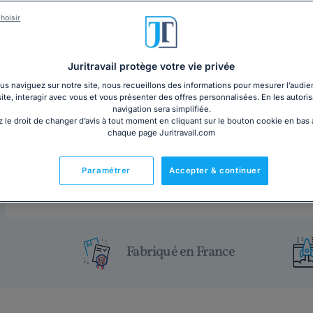
Complet et pratique
: toutes les infos obligatoire
hoisir
incendie
Garantie conformité 2026
: notre affichage est à 
Prêt à poser
: format pratique, plastifié et de quali
Juritravail protège votre vie privée
Livraison rapide en 48h
: en stock, chez vous en 
s naviguez sur notre site, nous recueillons des informations pour mesurer l’audie
Lire la suite
site, interagir avec vous et vous présenter des offres personnalisées. En les autoris
navigation sera simplifiée.
 le droit de changer d’avis à tout moment en cliquant sur le bouton cookie en bas
20€ HT
-
+
Ajouter au panier
1
chaque page Juritravail.com
En stock
Livraison estimée :
lun. 10 août - mer. 12 août
Paramétrer
Accepter & continuer
Fabriqué en France