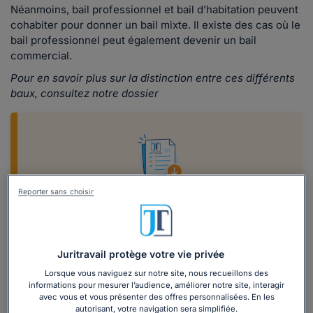
Néanmoins, bail professionnel et bail d’habitation peuvent
cohabiter pour donner un bail mixte. Il existe des cas où le
bail professionnel peut également devenir un bail
commercial.
Pour en savoir plus sur la distinction entre ces différents
baux, consultez notre dossier
Reporter sans choisir
Télécharger notre dossier sur le bail
professionnel
Vous souhaitez connaître les règles
Juritravail protège votre vie privée
applicables dans le cadre d'un bail
professionnel ?
Lorsque vous naviguez sur notre site, nous recueillons des
informations pour mesurer l’audience, améliorer notre site, interagir
Notre dossier vous fournit les informations
avec vous et vous présenter des offres personnalisées. En les
nécessaires.
autorisant, votre navigation sera simplifiée.