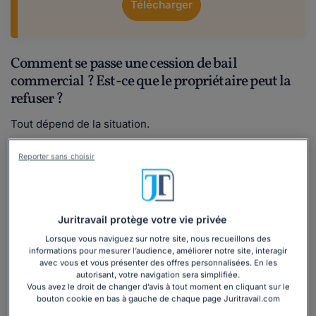
Télécharger
Comment se passe une cession de bail
commercial ? Est-ce que le propriétaire peut la
refuser ?
Tout dépend de la situation.
Par principe, le locataire commercial est
libre
de céder
Reporter sans choisir
son bail, sous réserve des dispositions conventionnelles
applicables
(1)
. Dans le cadre de l'application du statut des
baux commerciaux, cette liberté peut en effet être
entravée
, dans certaines circonstances, selon les clauses
Juritravail protège votre vie privée
insérées au contrat de bail. Distinguons les différentes
situations possibles !
Lorsque vous naviguez sur notre site, nous recueillons des
informations pour mesurer l’audience, améliorer notre site, interagir
avec vous et vous présenter des offres personnalisées. En les
Cas prévus par le Code de commerce dans
autorisant, votre navigation sera simplifiée.
lesquels le bailleur ne peut pas s'opposer à la
Vous avez le droit de changer d’avis à tout moment en cliquant sur le
bouton cookie en bas à gauche de chaque page Juritravail.com
cession du bail par le locataire (cession de