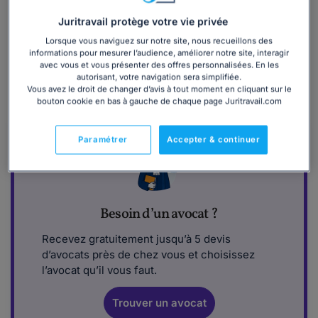
Tribunal Administratif, etc.
Juritravail protège votre vie privée
(Une exception toutefois avec la Cour de Cassation et le
Lorsque vous naviguez sur notre site, nous recueillons des
Conseil d’État, siégeant à Paris, et pour lesquels seul un
informations pour mesurer l’audience, améliorer notre site, interagir
avec vous et vous présenter des offres personnalisées. En les
corps très particulier d’avocats, composé de 50 avocats,
autorisant, votre navigation sera simplifiée.
dits « Avocats au Conseil d’Etat et à la Cour de Cassation »
Vous avez le droit de changer d’avis à tout moment en cliquant sur le
détient le monopole).
bouton cookie en bas à gauche de chaque page Juritravail.com
Paramétrer
Accepter & continuer
Besoin d’un avocat ?
Recevez gratuitement jusqu’à 5 devis
d’avocats près de chez vous et choisissez
l’avocat qu’il vous faut.
Trouver un avocat