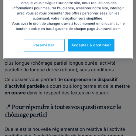
Dans quel cas utiliser ce dossier sur l'activité
Lorsque vous naviguez sur notre site, nous recueillons des
informations pour mesurer l’audience, améliorer notre site, interagir
partielle (chômage partiel) ?
avec vous et vous présenter des offres personnalisées. En les
autorisant, votre navigation sera simplifiée.
Vous avez le droit de changer d’avis à tout moment en cliquant sur le
Contraint de réduire votre activité ou de fermer votre
bouton cookie en bas à gauche de chaque page Juritravail.com
entreprise,
vous ne pouvez plus faire travailler vos
salariés
et devez les placer en
chômage partiel
.
Paramétrer
Accepter & continuer
Il est possible de mettre vos salariés en activité partielle
sur une courte période, mais également sur une durée
plus longue (chômage partiel longue durée, activité
partielle de longue durée rebond), sous conditions.
Ce dossier vous permet de
comprendre le dispositif
d’activité partielle
à court ou à long terme et de le
mettre
en œuvre
dans le respect des textes en vigueur.
📍 Pour répondre à toutes vos questions sur le
chômage partiel
Quelle est la nouvelle réglementation relative à l’activité
partielle et à l'activité partielle de longue durée rebond