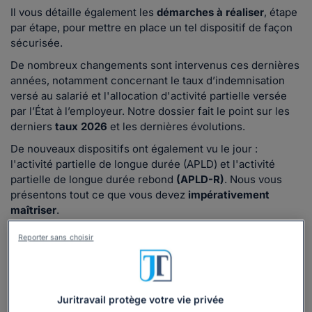
Il vous détaille également les
démarches à réaliser
, étape
par étape, pour mettre en place un tel dispositif de façon
sécurisée.
De nombreux changements sont intervenus ces dernières
années, notamment concernant le taux d’indemnisation
versé au salarié et l'allocation d'activité partielle versée
par l’État à l’employeur. Notre dossier fait le point sur les
derniers
taux 2026
et les dernières évolutions.
De nouveaux dispositifs ont également vu le jour :
l'activité partielle de longue durée (APLD) et l'activité
partielle de longue durée rebond
(APLD-R)
. Nous vous
présentons tout ce que vous devez
impérativement
maîtriser
.
Reporter sans choisir
Lire la suite
Juritravail protège votre vie privée