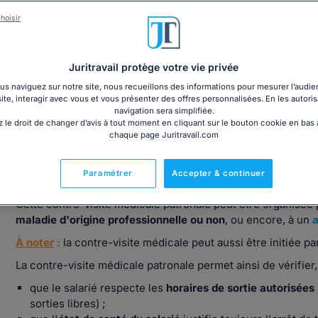
hoisir
Télécharger le guide sur l'arrêt maladie
Juritravail protège votre vie privée
s naviguez sur notre site, nous recueillons des informations pour mesurer l’audie
site, interagir avec vous et vous présenter des offres personnalisées. En les autoris
navigation sera simplifiée.
 le droit de changer d’avis à tout moment en cliquant sur le bouton cookie en bas
Qu'est-ce que la contre-visite médicale p
chaque page Juritravail.com
La contre-visite médicale patronale est un examen médical 
Paramétrer
Accepter & continuer
de l'
arrêt maladie
du salarié, y compris sa durée.
Cette contre-visite médicale patronale peut être organisée p
maladie d'origine professionnelle ou non
, ou encore, à un
a
À noter
:
la contre-visite médicale peut aussi être initiée 
La contre-visite médicale patronale permet ainsi de vérifier
que le salarié respecte les
horaires de sortie autorisées
sorties libres) ;