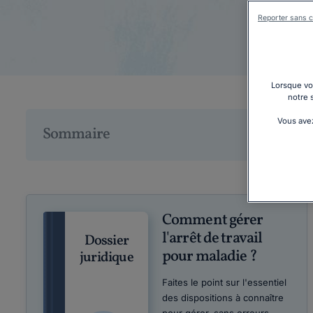
Reporter sans c
Lorsque vou
notre 
Vous avez
Sommaire
Comment gérer
l'arrêt de travail
Dossier
pour maladie ?
juridique
Faites le point sur l'essentiel
des dispositions à connaître