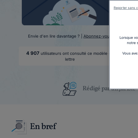
Reporter sans c
Envie d'en lire davantage ? |
Abonnez-vous
Lorsque vou
notre 
4 907
utilisateurs ont consulté ce modèle de
Vous avez
lettre
Rédigé par un juriste
En bref