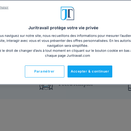
Vous informez votre salarié de la suspension de l'i
versées par la Sécurité sociale faisant suite au rappor
hoisir
travail ou de l'impossibilité de procéder à l'examen.
accompagner. ...
Lire la suite
Juritravail protège votre vie privée
s naviguez sur notre site, nous recueillons des informations pour mesurer l’audie
Gratuit
Télécharger
site, interagir avec vous et vous présenter des offres personnalisées. En les autoris
navigation sera simplifiée.
 le droit de changer d’avis à tout moment en cliquant sur le bouton cookie en bas
chaque page Juritravail.com
Paramétrer
Accepter & continuer
Prêt à l'emploi