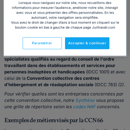
Lorsque vous naviguez sur notre site, nous recueillons des
difficulté sociale ;
informations pour mesurer l’audience, améliorer notre site, interagir
de soins à caractère médico-social ;
avec vous et vous présenter des offres personnalisées. En les
de formation en travail social ;
autorisant, votre navigation sera simplifiée.
Vous avez le droit de changer d’avis à tout moment en cliquant sur le
d'accueil des enfants handicapés, notamment accueil,
bouton cookie en bas à gauche de chaque page Juritravail.com
hébergement et rééducation de mineurs handicapés ;
etc.
Paramétrer
Accepter & continuer
Depuis 2018, son champ d'application a été fusionné avec
celui de la
Convention collective nationale des médecins
spécialistes qualifiés au regard du conseil de l'ordre
travaillant dans des établissements et services pour
personnes inadaptées et handicapées
(IDCC 1001) et avec
celui de la
Convention collective des centres
d'hébergement et de réadaptation sociale
(IDCC 783)
(2)
.
Pour vérifier quelles sont les entreprises concernées par
cette convention collective, notre
Synthèse
vous propose
une grille de répertoire selon les
codes NAF
concernés.
Exemples de métiers visés par la CCN 66