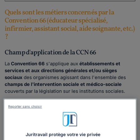
Quels sont les métiers concernés par la
Convention 66 (éducateur spécialisé,
infirmier, assistant social, aide soignante, etc.)
?
Champ d'application de la CCN 66
La
Convention 66
s'applique aux
établissements et
services et aux directions générales et/ou sièges
sociaux
des organismes agissant dans l'ensemble des
champs de l'intervention sociale et médico-sociale
couverts par la législation sur les institutions sociales.
Ce texte couvre divers types de missions telles que celles
Reporter sans choisir
:
de protection sociale et judiciaire de l'enfance et de la
jeunesse, auprès des mineurs et des adultes
handicapés et auprès de la famille ;
Juritravail protège votre vie privée
d'aide et d'accompagnement des personnes en