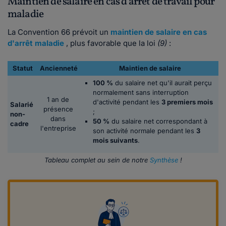
Maintien de salaire en cas d'arrêt de travail pour
maladie
La Convention 66 prévoit un
maintien de salaire en cas
d'arrêt maladie
, plus favorable que la loi
(9)
:
Statut
Ancienneté
Maintien de salaire
100 %
du salaire net qu'il aurait perçu
normalement sans interruption
1 an de
d'activité pendant les
3 premiers mois
Salarié
présence
;
non-
dans
50 %
du salaire net correspondant à
cadre
l'entreprise
son activité normale pendant les
3
mois suivants
.
Tableau complet au sein de notre
Synthèse
!