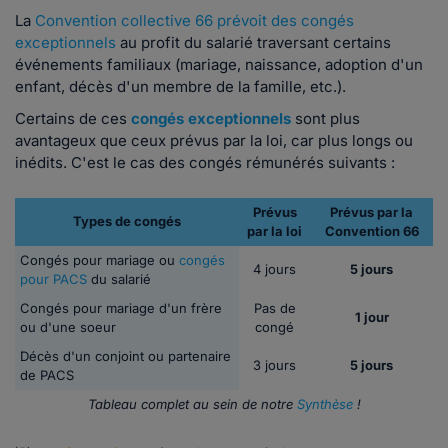
La
Convention collective 66 prévoit des congés
exceptionnels
au profit du salarié traversant certains
événements familiaux (mariage, naissance, adoption d'un
enfant, décès d'un membre de la famille, etc.).
Certains de ces
congés exceptionnels
sont plus
avantageux que ceux prévus par la loi, car plus longs ou
inédits. C'est le cas des congés rémunérés suivants :
Prévus
Prévus par la
Types de congés
par la loi
Convention 66
Congés pour mariage ou
congés
4 jours
5 jours
pour PACS
du salarié
Congés pour mariage d'un frère
Pas de
1 jour
ou d'une soeur
congé
Décès d'un conjoint ou partenaire
3 jours
5 jours
de PACS
Tableau complet au sein de notre
Synthèse
!