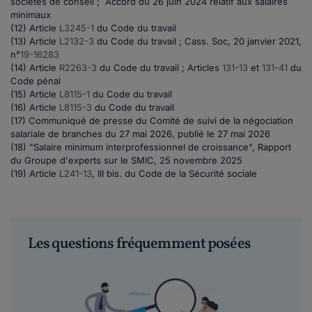
sociétés de conseil ; Accord du 26 juin 2024 relatif aux salaires
minimaux
(12) Article
L3245-1
du Code du travail
(13) Article
L2132-3
du Code du travail ; Cass. Soc, 20 janvier 2021,
n°
19-16283
(14) Article
R2263-3
du Code du travail ;
Articles
131-13
et
131-41
du
Code pénal
(15) Article
L8115-1
du Code du travail
(16) Article
L8115-3
du Code du travail
(17) Communiqué de presse du Comité de suivi de la négociation
salariale de branches du 27 mai 2026, publié le 27 mai 2026
(18) "Salaire minimum interprofessionnel de croissance", Rapport
du Groupe d'experts sur le SMIC, 25 novembre 2025
(19) Article
L241-13
, III bis. du Code de la Sécurité sociale
Les questions fréquemment posées