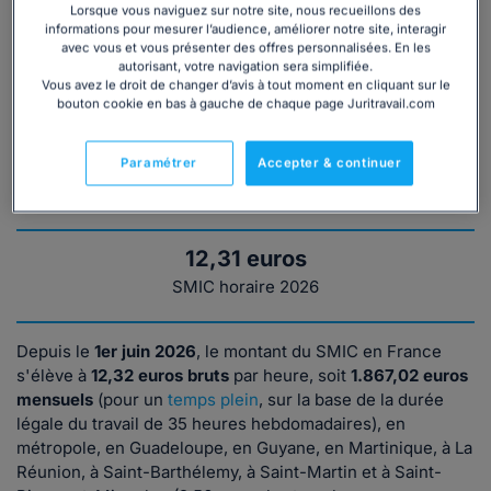
salarié
en dessous du
C'est le salaire minimum légal en
Lorsque vous naviguez sur notre site, nous recueillons des
informations pour mesurer l’audience, améliorer notre site, interagir
montant prévu par les
dessous duquel l'employeur ne
avec vous et vous présenter des offres personnalisées. En les
dispositions
peut pas payer son salarié (ordre
autorisant, votre navigation sera simplifiée.
conventionnelles,
public).
Vous avez le droit de changer d’avis à tout moment en cliquant sur le
lorsqu'elles sont plus
bouton cookie en bas à gauche de chaque page Juritravail.com
favorables.
Paramétrer
Accepter & continuer
Je souhaite comparer le SMIC et le SMC : quel est
le montant du SMIC en 2026 ?
12,31 euros
SMIC horaire 2026
Depuis le
1er juin
2026
, le montant du SMIC en France
s'élève à
12,32 euros bruts
par heure, soit
1.867,02 euros
mensuels
(pour un
temps plein
, sur la base de la durée
légale du travail de 35 heures hebdomadaires), en
métropole, en Guadeloupe, en Guyane, en Martinique, à La
Réunion, à Saint-Barthélemy, à Saint-Martin et à Saint-