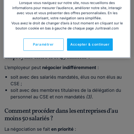
Comment faire dans les entreprises employant
Lorsque vous naviguez sur notre site, nous recueillons des
informations pour mesurer l’audience, améliorer notre site, interagir
moins de 11 salariés, ou entre 11 et 20 salariés
avec vous et vous présenter des offres personnalisées. En les
dépourvues de CSE ?
autorisant, votre navigation sera simplifiée.
Vous avez le droit de changer d’avis à tout moment en cliquant sur le
L’employeur peut directement proposer aux salariés la
bouton cookie en bas à gauche de chaque page Juritravail.com
ratification d’un accord par
référendum
(2)
.
Paramétrer
Accepter & continuer
Comment négocier dans les entreprises
employant entre 11 et 49 salariés ?
L’employeur peut
négocier indifféremment
:
soit avec des salariés mandatés, élus ou non élus au
CSE ;
soit avec des membres titulaires de la délégation du
personnel au CSE et non mandatés
(3)
.
Comment procéder dans les entreprises d’au
moins 50 salariés ?
La négociation se fait
en priorité
: