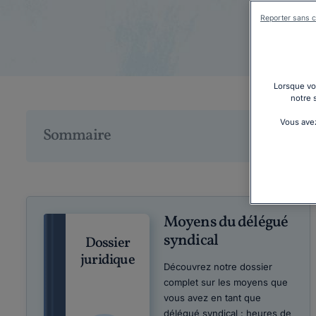
Reporter sans c
Lorsque vou
notre 
Vous avez
Sommaire
Moyens du délégué
syndical
Dossier
juridique
Découvrez notre dossier
complet sur les moyens que
vous avez en tant que
délégué syndical : heures de