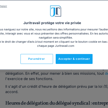
hoisir
Découvrez tous les moyens d'action du DS
Juritravail protège votre vie privée
s naviguez sur notre site, nous recueillons des informations pour mesurer l’audie
site, interagir avec vous et vous présenter des offres personnalisées. En les autoris
navigation sera simplifiée.
 le droit de changer d’avis à tout moment en cliquant sur le bouton cookie en bas
Qui a droit à un crédit d'heures de déléga
chaque page Juritravail.com
Heures de délégation du délégué syndical : entrepri
Paramétrer
Accepter & continuer
Dans les entreprises de 50 salariés et plus,
tous les délég
délégation. En effet, pour mener à bien ses missions, tout
d
l'exercice de ses fonctions.
Il s'agit d'un crédit d'heure de délégation prévu par la loi
(1)
accord.
Heures de délégation du délégué syndical : entrepr