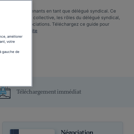
s accords et avenants en tant que délégué syndical. Ce
 la négociation collective, les rôles du délégué syndical,
 à bien vos négociations. Téléchargez ce guide pour
loi....
Lire la suite
nce, améliorer
ant, votre
 à gauche de
Téléchargement immédiat
Négociation