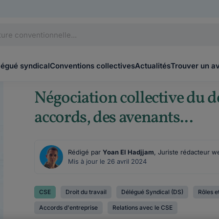
légué syndical
Conventions collectives
Actualités
Trouver un a
Négociation collective du d
accords, des avenants...
Rédigé par
Yoan El Hadjjam
, Juriste rédacteur w
Mis à jour le 26 avril 2024
CSE
Droit du travail
Délégué Syndical (DS)
Rôles e
Accords d'entreprise
Relations avec le CSE