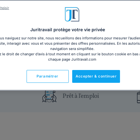
hoisir
Découvrez tout ce qu'il faut savoir pour négocier de
dossier complet vous guide à travers les principes de
les règles à respecter et les étapes clés pour mener
Juritravail protège votre vie privée
garantir des négociations efficaces et conformes à la 
s naviguez sur notre site, nous recueillons des informations pour mesurer l’audie
site, interagir avec vous et vous présenter des offres personnalisées. En les autoris
navigation sera simplifiée.
30€ TTC
Ajouter au panier
 le droit de changer d’avis à tout moment en cliquant sur le bouton cookie en bas
chaque page Juritravail.com
Ce dossier pourrait également vous intéresser
Paramétrer
Accepter & continuer
Prêt à l'emploi