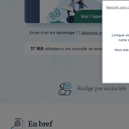
Reporter sans c
Voir l'aperçu
Envie d'en lire davantage ? |
Abonnez-vous
Lorsque vou
notre 
17 168
utilisateurs ont consulté ce dossier
Vous avez
Rédigé par un juriste
En bref