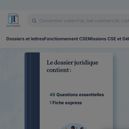
Dossiers et lettres
Fonctionnement CSE
Missions CSE et Dé
Le dossier juridique
contient :
49
Questions essentielles
1
Fiche express