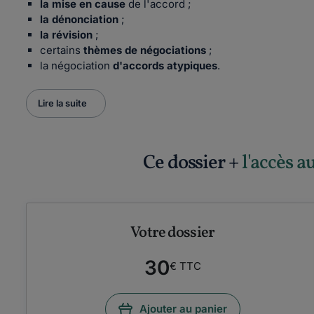
la mise en cause
de l'accord ;
la dénonciation
;
la révision
;
certains
thèmes de négociations
;
la négociation
d'
accords atypiques
.
Lire la suite
Ce dossier +
l'accès a
Votre dossier
30
€ TTC
Ajouter au panier