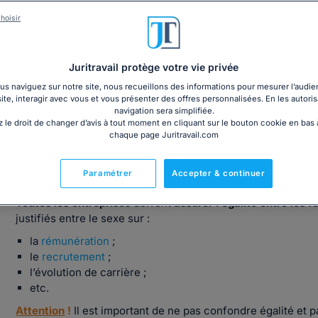
Lutter contre la discrimination au travail
hoisir
Juritravail protège votre vie privée
s naviguez sur notre site, nous recueillons des informations pour mesurer l’audie
site, interagir avec vous et vous présenter des offres personnalisées. En les autoris
Qu'est-ce que l'égalité professionnelle 
navigation sera simplifiée.
 le droit de changer d’avis à tout moment en cliquant sur le bouton cookie en bas
chaque page Juritravail.com
Définition de l'égalité professionnelle
Paramétrer
Accepter & continuer
L’égalité professionnelle est le fait de
traiter de façon égal
Toutes les entreprises
doivent
assurer l’égalité entre les
justifiés entre le sexe sur :
la
rémunération
;
le
recrutement
;
l’évolution de carrière ;
etc.
Attention
!
Il est important de ne pas confondre égalité et pa