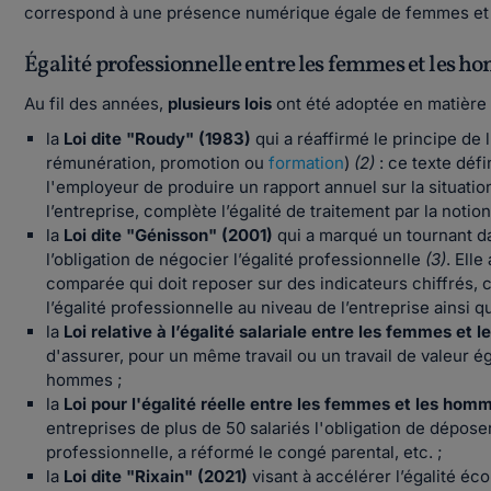
correspond à une présence numérique égale de femmes et 
Égalité professionnelle entre les femmes et les hom
Au fil des années,
plusieurs lois
ont été adoptée en matière 
la
Loi dite "Roudy" (1983)
qui a réaffirmé le principe de 
rémunération, promotion ou
formation
)
(2)
: ce texte défi
l'employeur de produire un rapport annuel sur la situ
l’entreprise, complète l’égalité de traitement par la notio
la
Loi dite "Génisson" (2001)
qui a marqué un tournant da
l’obligation de négocier l’égalité professionnelle
(3)
. Elle
comparée qui doit reposer sur des indicateurs chiffrés, 
l’égalité professionnelle au niveau de l’entreprise ainsi 
la
Loi relative à l’égalité salariale entre les femmes e
d'assurer, pour un même travail ou un travail de valeur é
hommes ;
la
Loi pour l'égalité réelle entre les femmes et les hom
entreprises de plus de 50 salariés l'obligation de déposer 
professionnelle, a réformé le congé parental, etc. ;
la
Loi dite "Rixain" (2021)
visant à accélérer l’égalité é