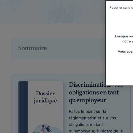
Reporter sans c
Lorsque vou
notre 
Sommaire
Vous avez
Discrimination : vos
obligations en tant
Dossier
qu'employeur
juridique
Faites le point sur la
réglementation et sur vos
obligations en tant
qu'employeur, à l'égard de la