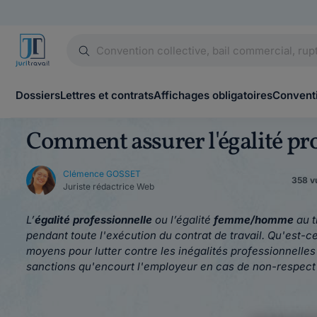
Dossiers
Lettres et contrats
Affichages obligatoires
Conventi
Comment assurer l'égalité p
Clémence GOSSET
358 vu
Juriste rédactrice Web
L’
égalité professionnelle
ou l’égalité
femme/homme
au t
pendant toute l'exécution du contrat de travail. Qu'est-ce
moyens pour lutter contre les inégalités professionnelle
sanctions qu'encourt l'employeur en cas de non-respect de