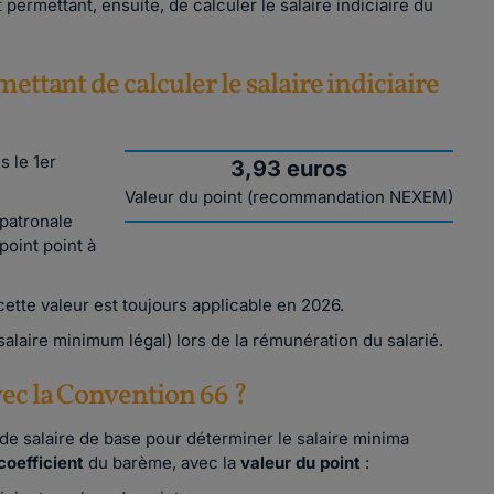
t permettant, ensuite, de calculer le salaire indiciaire du
ettant de calculer le salaire indiciaire
s le 1er
3,93 euros
Valeur du point (recommandation NEXEM)
 patronale
point point à
ette valeur est toujours applicable en 2026.
alaire minimum légal) lors de la rémunération du salarié.
vec la Convention 66 ?
 de salaire de base pour déterminer le salaire minima
coefficient
du barème, avec la
valeur du point
: