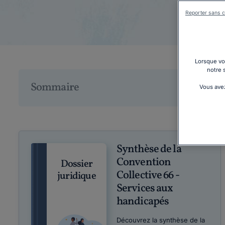
Reporter sans c
Lorsque vou
notre 
Sommaire
Vous avez
Synthèse de la
Convention
Dossier
Collective 66 -
juridique
Services aux
handicapés
Découvrez la synthèse de la