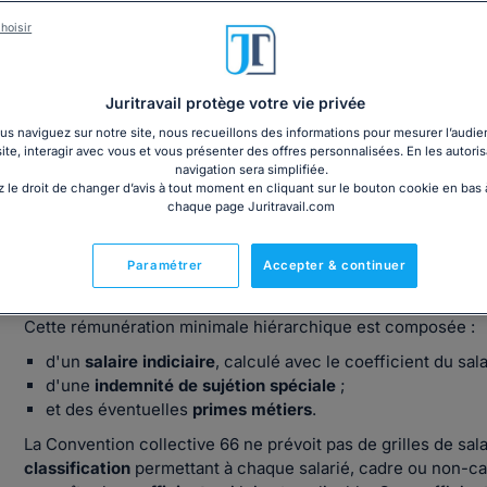
Notre synthèse de la Convention 66
hoisir
Juritravail protège votre vie privée
s naviguez sur notre site, nous recueillons des informations pour mesurer l’audie
site, interagir avec vous et vous présenter des offres personnalisées. En les autoris
navigation sera simplifiée.
Comment est fixée la rémunération selon
 le droit de changer d’avis à tout moment en cliquant sur le bouton cookie en bas
chaque page Juritravail.com
septembre 1976 (IDCC 413) ?
La Convention collective des établissements et services p
Paramétrer
Accepter & continuer
("
Convention collective 66
") prévoit ses propres
salaires 
Cette rémunération minimale hiérarchique est composée :
d'un
salaire indiciaire
, calculé avec le coefficient du sal
d'une
indemnité de sujétion spéciale
;
et des éventuelles
primes métiers
.
La Convention collective 66 ne prévoit pas de grilles de sal
classification
permettant à chaque salarié, cadre ou non-cad