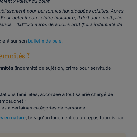
icient x valeur du point
 établissement pour personnes handicapées adultes. Après
 Pour obtenir son salaire indiciaire, il doit donc multiplier
3 euros = 1.811,73 euros de salaire brut (hors indemnité de
icient sur son
bulletin de paie
.
demnités ?
mnités
(indemnité de sujétion, prime pour servitude
stations familiales, accordée à tout salarié chargé de
'embauche) ;
ies à certaines catégories de personnel.
s en nature
, tels qu'un logement ou un repas fournis par