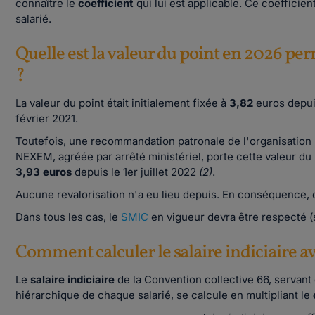
connaître le
coefficient
qui lui est applicable. Ce coefficien
salarié.
Quelle est la valeur du point en 2026 perm
?
La valeur du point était initialement fixée à
3,82
euros depui
février 2021.
Toutefois, une recommandation patronale de l'organisation
NEXEM, agréée par arrêté ministériel, porte cette valeur du 
3,93 euros
depuis le 1er juillet 2022
(2)
.
Aucune revalorisation n'a eu lieu depuis. En conséquence, c
Dans tous les cas, le
SMIC
en vigueur devra être respecté (s
Comment calculer le salaire indiciaire a
Le
salaire indiciaire
de la Convention collective 66, servant
hiérarchique de chaque salarié, se calcule en multipliant le