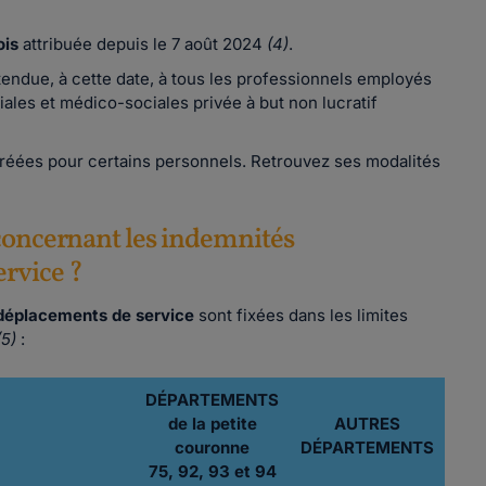
ois
attribuée depuis le 7 août 2024
(4)
.
étendue, à cette date, à tous les professionnels employés
iales et médico-sociales privée à but non lucratif
réées pour certains personnels. Retrouvez ses modalités
 concernant les indemnités
rvice ?
déplacements de service
sont fixées dans les limites
(5)
:
DÉPARTEMENTS
de la petite
AUTRES
couronne
DÉPARTEMENTS
75, 92, 93 et 94