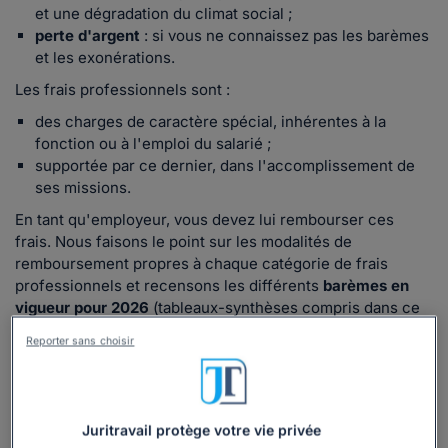
et une dégradation du climat social ;
perte d'argent
: si vous ne connaissez pas les barèmes
et les exonérations.
Les frais professionnels sont :
des charges de caractère spécial, inhérentes à la
fonction ou à l'emploi du salarié ;
supportée par ce dernier, dans l'accomplissement de
ses missions.
En tant qu'employeur, vous devez lui rembourser ces
frais. Nous faisons le point sur les modalités de
remboursement propres à chaque catégorie de frais
professionnels et recensons les différents
barèmes en
vigueur pour 2026
(tableaux-synthèses compris dans ce
dossier).
Reporter sans choisir
Le guide complet pour maîtriser les frais
professionnels
Juritravail protège votre vie privée
Notre dossier juridique, rédigé par notre juriste, sera votre