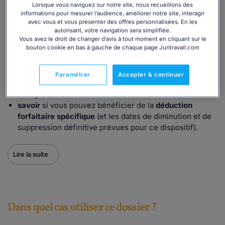
Lorsque vous naviguez sur notre site, nous recueillons des
outil indispensable pour une gestion sereine des frais
informations pour mesurer l’audience, améliorer notre site, interagir
professionnels en 2026.
avec vous et vous présenter des offres personnalisées. En les
autorisant, votre navigation sera simplifiée.
Fiable, complet et à jour, il vous permettra de :
Vous avez le droit de changer d’avis à tout moment en cliquant sur le
bouton cookie en bas à gauche de chaque page Juritravail.com
comprendre
le remboursement des frais de transport,
des frais de repas, des frais de télétravail, des frais de
déplacement, etc. ;
Paramétrer
Accepter & continuer
appliquer les bons barèmes
pour l'exonération des
charges ;
savoir
si vous pouvez bénéficier de la
déduction
forfaitaire spécifique
(et les dates de diminution et de
suppression définitive prévues pour ce dispositif).
Lire la suite
Dans quel cas utiliser ce dossier ?