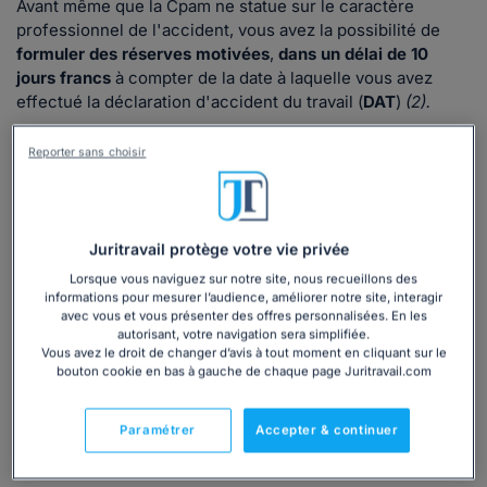
Avant même que la Cpam ne statue sur le caractère
professionnel de l'accident, vous avez la possibilité de
formuler des réserves motivées
,
dans un délai de 10
jours francs
à compter de la date à laquelle vous avez
effectué la déclaration d'accident du travail (
DAT
)
(2).
Vous avez tout à fait la possibilité de transmettre vos
Reporter sans choisir
réserves motivées en même temps que la déclaration
d'accident du travail.
Si vos réserves parviennent à la CPAM au-delà de ce délai,
elles sont irrecevables.
Juritravail protège votre vie privée
Lorsque vous naviguez sur notre site, nous recueillons des
10 jours francs
informations pour mesurer l’audience, améliorer notre site, interagir
avec vous et vous présenter des offres personnalisées. En les
Pour formuler des réserves motivées
autorisant, votre navigation sera simplifiée.
Vous avez le droit de changer d’avis à tout moment en cliquant sur le
bouton cookie en bas à gauche de chaque page Juritravail.com
Pour démontrer le
bien-fondé de vos réserves
, vous
devez vous baser sur des éléments de preuve qui tendent
Paramétrer
Accepter & continuer
à démontrer que l'accident dont a été victime votre salarié
n'est pas d'origine professionnelle.