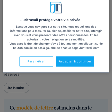
professionnel d'un accident
, rédigé par nos juristes, vous
permet de formaliser votre démarches auprès de la Caisse
primaire d'assurance maladie.
Juritravail protège votre vie privée
Quand utiliser ce modèle de lettre ?
Lorsque vous naviguez sur notre site, nous recueillons des
informations pour mesurer l’audience, améliorer notre site, interagir
avec vous et vous présenter des offres personnalisées. En les
Ce modèle est à utiliser
dès lors
qu'un salarié a fait une
autorisant, votre navigation sera simplifiée.
demande de prise en charge d'un accident du travail au
Vous avez le droit de changer d’avis à tout moment en cliquant sur le
titre de la législation sur les risques professionnels et
que
bouton cookie en bas à gauche de chaque page Juritravail.com
vous avez un doute sur l'origine professionnelle
de cet
évènement. Vous avez 10 jours francs à compter de la
Paramétrer
Accepter & continuer
déclaration d'accident du travail auprès de la Caisse
primaire d'assurance maladie pour transmettre vos
réserves.
Lire la suite
Ce
modèle de lettre
est inclus dans le