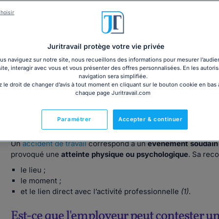
hoisir
Juritravail protège votre vie privée
léchargez notre dossier sur la déclaration d'un accident de tra
s naviguez sur notre site, nous recueillons des informations pour mesurer l’audie
site, interagir avec vous et vous présenter des offres personnalisées. En les autoris
navigation sera simplifiée.
 le droit de changer d’avis à tout moment en cliquant sur le bouton cookie en bas
chaque page Juritravail.com
Définition de l’accident de travail : ce qu’
Paramétrer
Accepter & continuer
Un
accident de travail
correspond à un
événement soudain
provoqué une
atteinte physique ou psychologique
. Sa rec
le lieu ;
le moment ;
et le lien direct avec l’activité professionnelle
(1)
.
Est-ce que l'employeur peut contester un 