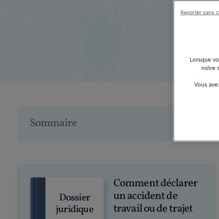
Reporter sans c
Té
Lorsque vou
notre 
Vous avez
Sommaire
Comment déclarer
un accident de
Dossier
travail ou de trajet
juridique